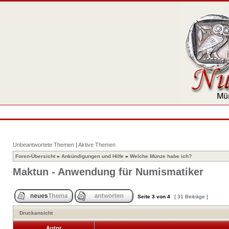
Unbeantwortete Themen
|
Aktive Themen
Foren-Übersicht
»
Ankündigungen und Hilfe
»
Welche Münze habe ich?
Maktun - Anwendung für Numismatiker
Seite
3
von
4
[ 31 Beiträge ]
Druckansicht
Autor