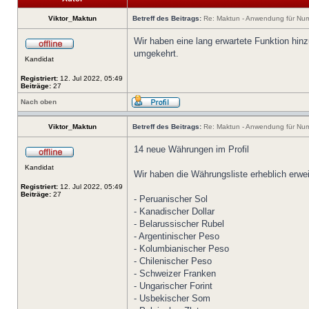
Viktor_Maktun
Betreff des Beitrags:
Re: Maktun - Anwendung für Num
Wir haben eine lang erwartete Funktion hi
umgekehrt.
Kandidat
Registriert:
12. Jul 2022, 05:49
Beiträge:
27
Nach oben
Viktor_Maktun
Betreff des Beitrags:
Re: Maktun - Anwendung für Num
14 neue Währungen im Profil
Kandidat
Wir haben die Währungsliste erheblich erwei
Registriert:
12. Jul 2022, 05:49
Beiträge:
27
- Peruanischer Sol
- Kanadischer Dollar
- Belarussischer Rubel
- Argentinischer Peso
- Kolumbianischer Peso
- Chilenischer Peso
- Schweizer Franken
- Ungarischer Forint
- Usbekischer Som