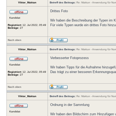
Viktor_Maktun
Betreff des Beitrags:
Re: Maktun - Anwendung für Num
Drittes Foto
Kandidat
Wir haben die Beschreibung der Typen im Ka
Für viele Typen wurde ein drittes Foto hin
Registriert:
12. Jul 2022, 05:49
Beiträge:
27
Nach oben
Viktor_Maktun
Betreff des Beitrags:
Re: Maktun - Anwendung für Num
Verbesserter Fotoprozess
Kandidat
Wir haben Tipps für die Aufnahme hinzugefü
Das trägt zu einer besseren Erkennungsqual
Registriert:
12. Jul 2022, 05:49
Beiträge:
27
Nach oben
Viktor_Maktun
Betreff des Beitrags:
Re: Maktun - Anwendung für Num
Ordnung in der Sammlung
Kandidat
Wir haben den Bildschirm zum Hinzufügen vo