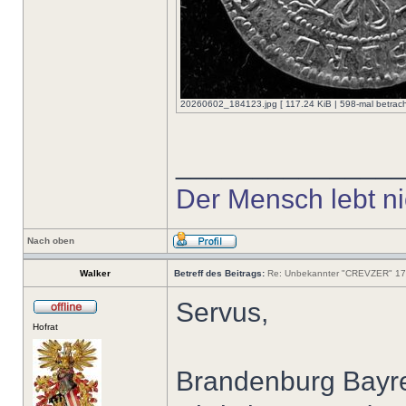
20260602_184123.jpg [ 117.24 KiB | 598-mal betrach
______________
Der Mensch lebt nic
Nach oben
Walker
Betreff des Beitrags:
Re: Unbekannter "CREVZER" 1
Servus,
Hofrat
Brandenburg Bayre