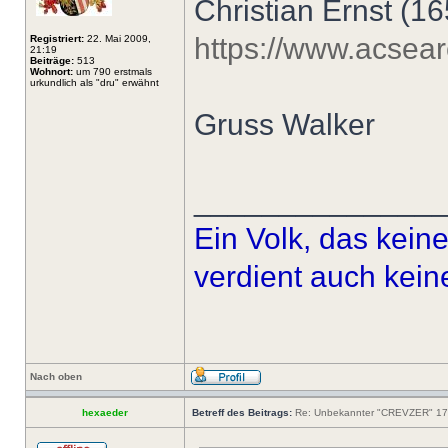
Christian Ernst (1
https://www.acsea
Registriert:
22. Mai 2009,
21:19
Beiträge:
513
Wohnort:
um 790 erstmals
urkundlich als "dru" erwähnt
Gruss Walker
______________
Ein Volk, das kein
verdient auch kein
Nach oben
hexaeder
Betreff des Beitrags:
Re: Unbekannter "CREVZER" 1