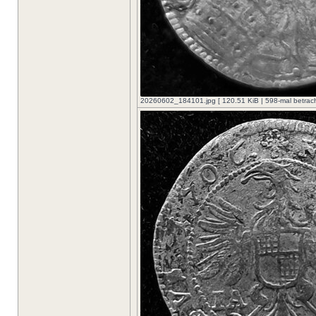
20260602_184101.jpg [ 120.51 KiB | 598-mal betrach