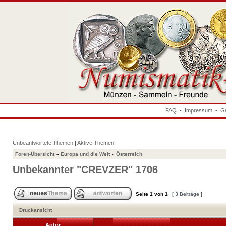
FAQ
-
Impressum
-
Ga
Unbeantwortete Themen
|
Aktive Themen
Foren-Übersicht
»
Europa und die Welt
»
Österreich
Unbekannter "CREVZER" 1706
Seite
1
von
1
[ 3 Beiträge ]
Druckansicht
Autor