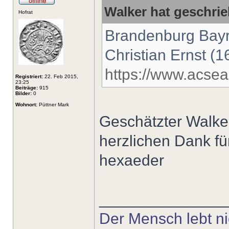
Walker hat geschri
Hofrat
Brandenburg Bayre
Christian Ernst (
https://www.acsea
Registriert:
22. Feb 2015,
23:25
Beiträge:
915
Bilder:
0
Wohnort:
Püttner Mark
Geschätzter Walke
herzlichen Dank fü
hexaeder
______________
Der Mensch lebt nic