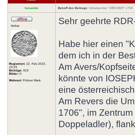
hexaeder
Betreff des Beitrags:
Unbekannter "CREVZER" 1706
Sehr geehrte RDR-
Hofrat
Habe hier einen "K
dem ich in der Be
Am Avers/Kopfseit
Registriert:
22. Feb 2015,
23:25
Beiträge:
915
Bilder:
0
könnte von IOSEPH 
Wohnort:
Püttner Mark
eine österreichis
Am Revers die Um
1706", im Zentrum e
Doppeladler), flan