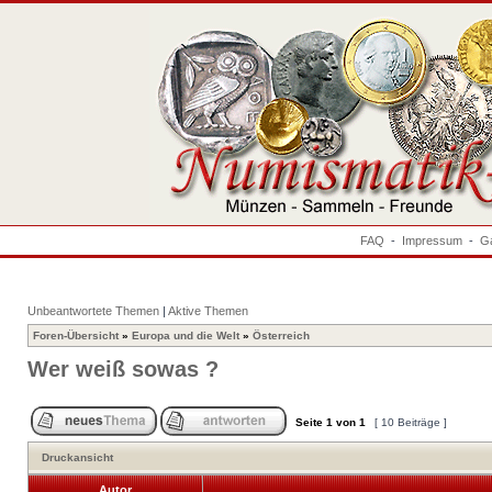
FAQ
-
Impressum
-
Ga
Unbeantwortete Themen
|
Aktive Themen
Foren-Übersicht
»
Europa und die Welt
»
Österreich
Wer weiß sowas ?
Seite
1
von
1
[ 10 Beiträge ]
Druckansicht
Autor