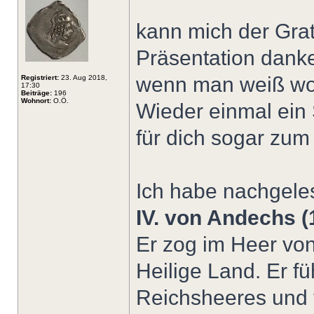
kann mich der Grat
Präsentation danken
wenn man weiß wo
Registriert:
23. Aug 2018,
17:30
Beiträge:
196
Wohnort:
O.Ö.
Wieder einmal ein
für dich sogar zum
Ich habe nachgele
IV. von Andechs (
Er zog im Heer von
Heilige Land. Er fü
Reichsheeres und t