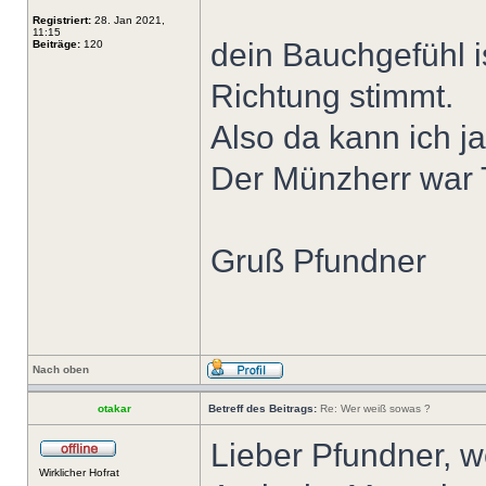
Registriert:
28. Jan 2021,
11:15
dein Bauchgefühl is
Beiträge:
120
Richtung stimmt.
Also da kann ich j
Der Münzherr war 
Gruß Pfundner
Nach oben
otakar
Betreff des Beitrags:
Re: Wer weiß sowas ?
Lieber Pfundner, we
Wirklicher Hofrat