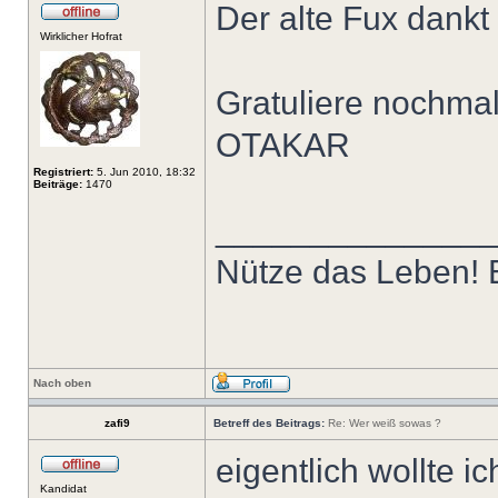
Der alte Fux dankt
Wirklicher Hofrat
Gratuliere nochmal
OTAKAR
Registriert:
5. Jun 2010, 18:32
Beiträge:
1470
______________
Nütze das Leben! E
Nach oben
zafi9
Betreff des Beitrags:
Re: Wer weiß sowas ?
eigentlich wollte ic
Kandidat