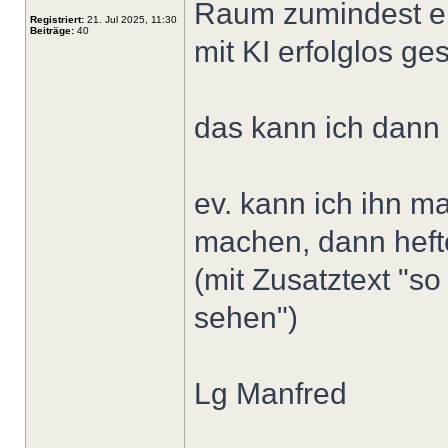
Raum zumindest e
Registriert:
21. Jul 2025, 11:30
Beiträge:
40
mit KI erfolglos ge
das kann ich dann
ev. kann ich ihn m
machen, dann heft
(mit Zusatztext "s
sehen")
Lg Manfred