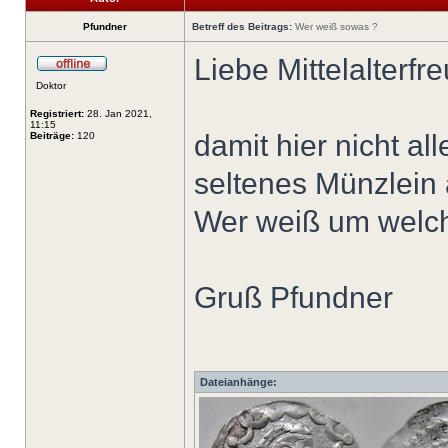
Pfundner
Betreff des Beitrags:
Wer weiß sowas ?
Liebe Mittelalterfr
Doktor
Registriert:
28. Jan 2021,
11:15
damit hier nicht al
Beiträge:
120
seltenes Münzlein 
Wer weiß um welch
Gruß Pfundner
Dateianhänge: