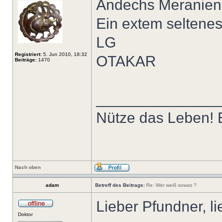
Andechs Meranien B
Ein extem seltenes
LG
Registriert:
5. Jun 2010, 18:32
OTAKAR
Beiträge:
1470
______________
Nütze das Leben! E
Nach oben
adam
Betreff des Beitrags:
Re: Wer weiß sowas ?
Lieber Pfundner, 
Doktor