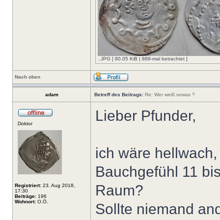
..JPG [ 80.05 KiB | 888-mal betrachtet ]
Nach oben
adam
Betreff des Beitrags:
Re: Wer weiß sowas ?
Lieber Pfunder,
Doktor
ich wäre hellwach,
Bauchgefühl 11 bi
Raum?
Registriert:
23. Aug 2018,
17:30
Beiträge:
196
Wohnort:
O.Ö.
Sollte niemand and