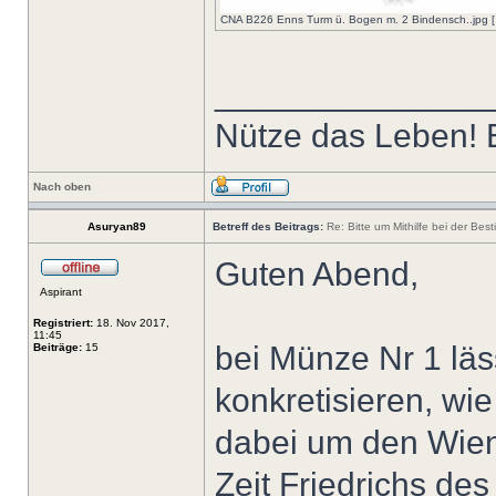
CNA B226 Enns Turm ü. Bogen m. 2 Bindensch..jpg [ 1
______________
Nütze das Leben! E
Nach oben
Asuryan89
Betreff des Beitrags:
Re: Bitte um Mithilfe bei der Bes
Guten Abend,
Aspirant
Registriert:
18. Nov 2017,
11:45
bei Münze Nr 1 läs
Beiträge:
15
konkretisieren, wi
dabei um den Wien
Zeit Friedrichs de