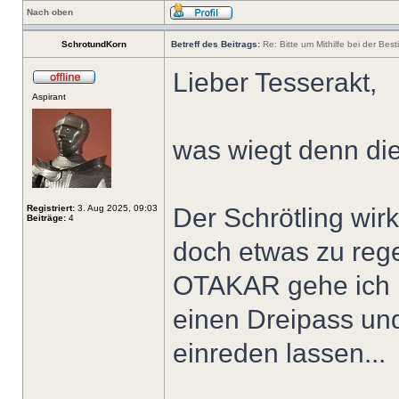
Nach oben
SchrotundKorn
Betreff des Beitrags:
Re: Bitte um Mithilfe bei der Bes
Lieber Tesserakt,
Aspirant
was wiegt denn die
Registriert:
3. Aug 2025, 09:03
Der Schrötling wirk
Beiträge:
4
doch etwas zu reg
OTAKAR gehe ich mi
einen Dreipass und
einreden lassen...