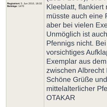
Registriert:
5. Jun 2010, 18:32
Kleeblatt, flankier
Beiträge:
1470
müsste auch eine 
aber bei vielen Ex
Unmöglich ist auc
Pfennigs nicht. Be
vorsichtiges Aufkla
Exemplar aus dem 1
zwischen Albrecht II
Schöne Grüße und
mittelalterlicher Pf
OTAKAR