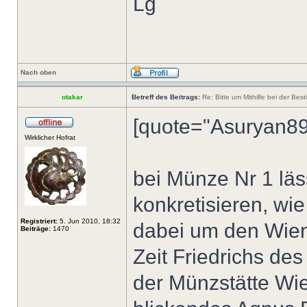
Lg
Nach oben
otakar
Betreff des Beitrags:
Re: Bitte um Mithilfe bei der Bes
[quote="Asuryan89
Wirklicher Hofrat
bei Münze Nr 1 läs
konkretisieren, wi
Registriert:
5. Jun 2010, 18:32
dabei um den Wien
Beiträge:
1470
Zeit Friedrichs de
der Münzstätte Wie