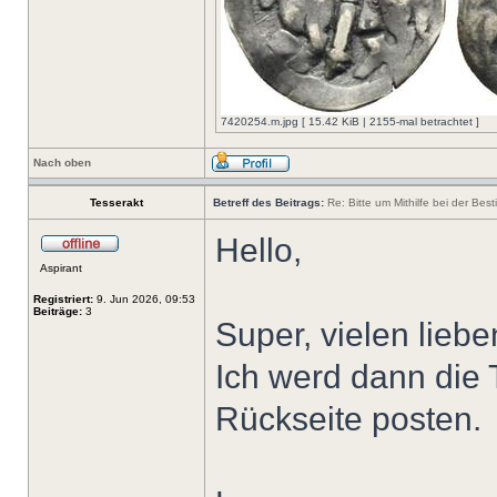
7420254.m.jpg [ 15.42 KiB | 2155-mal betrachtet ]
Nach oben
Tesserakt
Betreff des Beitrags:
Re: Bitte um Mithilfe bei der Bes
Hello,
Aspirant
Registriert:
9. Jun 2026, 09:53
Beiträge:
3
Super, vielen liebe
Ich werd dann die
Rückseite posten.