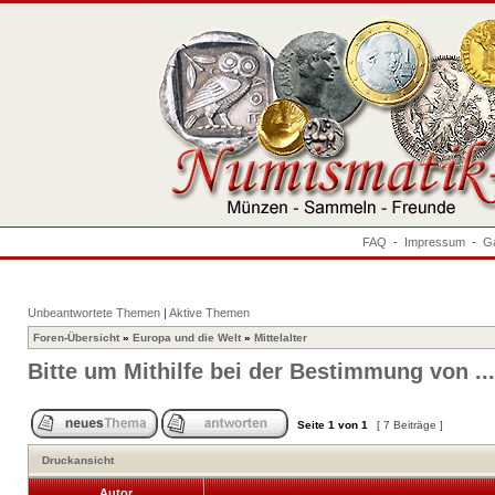
FAQ
-
Impressum
-
Ga
Unbeantwortete Themen
|
Aktive Themen
Foren-Übersicht
»
Europa und die Welt
»
Mittelalter
Bitte um Mithilfe bei der Bestimmung von ...
Seite
1
von
1
[ 7 Beiträge ]
Druckansicht
Autor