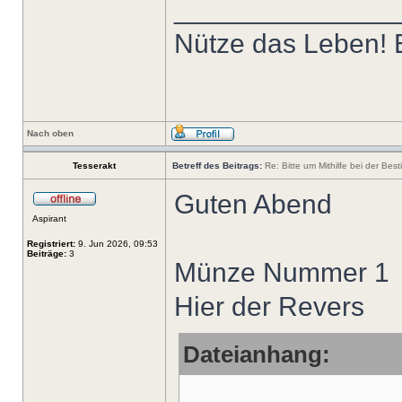
______________
Nütze das Leben! E
Nach oben
Tesserakt
Betreff des Beitrags:
Re: Bitte um Mithilfe bei der Bes
Guten Abend
Aspirant
Registriert:
9. Jun 2026, 09:53
Beiträge:
3
Münze Nummer 1
Hier der Revers
Dateianhang: