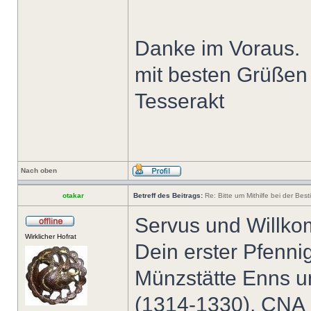
Danke im Voraus.
mit besten Grüßen
Tesserakt
Nach oben
otakar
Betreff des Beitrags:
Re: Bitte um Mithilfe bei der Bes
Servus und Willko
Wirklicher Hofrat
Dein erster Pfenni
Münzstätte Enns un
(1314-1330), CNA 