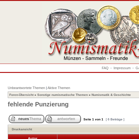
FAQ
-
Impressum
-
Ga
Unbeantwortete Themen
|
Aktive Themen
Foren-Übersicht
»
Sonstige numismatische Themen
»
Numismatik & Geschichte
fehlende Punzierung
Seite
1
von
1
[ 6 Beiträge ]
Druckansicht
Autor