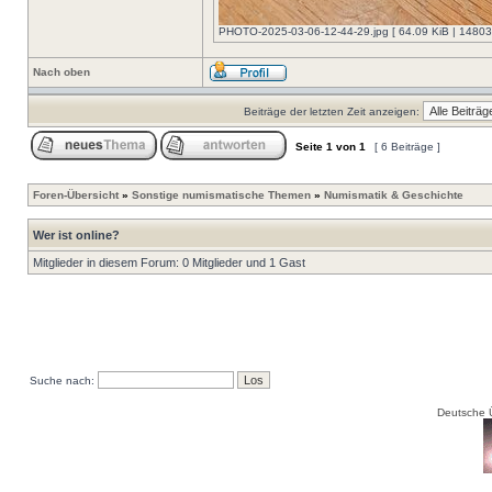
PHOTO-2025-03-06-12-44-29.jpg [ 64.09 KiB | 14803-
Nach oben
Beiträge der letzten Zeit anzeigen:
Seite
1
von
1
[ 6 Beiträge ]
Foren-Übersicht
»
Sonstige numismatische Themen
»
Numismatik & Geschichte
Wer ist online?
Mitglieder in diesem Forum: 0 Mitglieder und 1 Gast
Suche nach:
Deutsche 