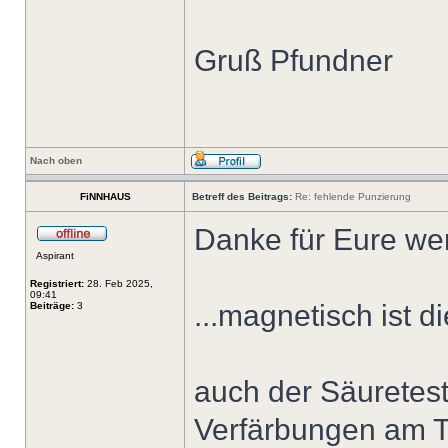
Gruß Pfundner
Nach oben
FiNNHAUS
Betreff des Beitrags:
Re: fehlende Punzierung
Danke für Eure wer
Aspirant
Registriert:
28. Feb 2025,
09:41
...magnetisch ist d
Beiträge:
3
auch der Säuretest 
Verfärbungen am T