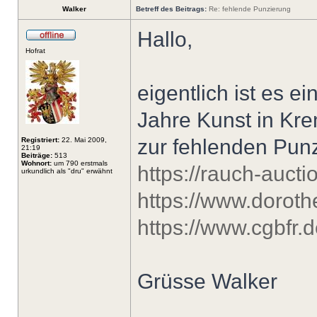
Walker
Betreff des Beitrags:
Re: fehlende Punzierung
Hallo,
Hofrat
eigentlich ist es e
Jahre Kunst in Kre
zur fehlenden Punz
Registriert:
22. Mai 2009,
21:19
Beiträge:
513
Wohnort:
um 790 erstmals
https://rauch-aucti
urkundlich als "dru" erwähnt
https://www.dorot
https://www.cgbfr.d
Grüsse Walker