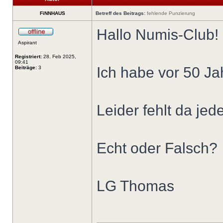
FiNNHAUS
Betreff des Beitrags:
fehlende Punzierung
Hallo Numis-Club!
Aspirant
Registriert:
28. Feb 2025,
09:41
Ich habe vor 50 Ja
Beiträge:
3
Leider fehlt da je
Echt oder Falsch?
LG Thomas