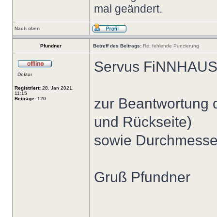
mal geändert.
Nach oben
Pfundner
Betreff des Beitrags:
Re: fehlende Punzierung
Servus FiNNHAUS
Doktor
Registriert:
28. Jan 2021,
11:15
zur Beantwortung d
Beiträge:
120
und Rückseite)
sowie Durchmesser
Gruß Pfundner