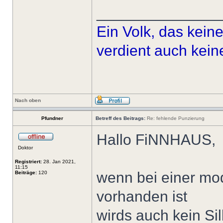
______________
Ein Volk, das kein
verdient auch kein
Nach oben
Pfundner
Betreff des Beitrags:
Re: fehlende Punzierung
Hallo FiNNHAUS,
Doktor
Registriert:
28. Jan 2021,
11:15
wenn bei einer mo
Beiträge:
120
vorhanden ist
wirds auch kein Sil