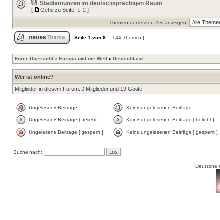
Städtemünzen im deutschsprachigen Raum
[
Gehe zu Seite:
1
,
2
]
Themen der letzten Zeit anzeigen:
Seite
1
von
6
[ 144 Themen ]
Foren-Übersicht
»
Europa und die Welt
»
Deutschland
Wer ist online?
Mitglieder in diesem Forum: 0 Mitglieder und 19 Gäste
Ungelesene Beiträge
Keine ungelesenen Beiträge
Ungelesene Beiträge [ beliebt ]
Keine ungelesenen Beiträge [ beliebt ]
Ungelesene Beiträge [ gesperrt ]
Keine ungelesenen Beiträge [ gesperrt ]
Suche nach:
Deutsche 