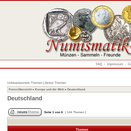
FAQ
-
Impressum
-
Ga
Unbeantwortete Themen
|
Aktive Themen
Foren-Übersicht
»
Europa und die Welt
»
Deutschland
Deutschland
Seite
1
von
6
[ 144 Themen ]
Themen