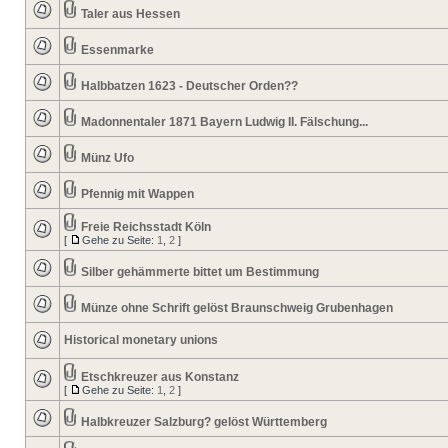
Taler aus Hessen
Essenmarke
Halbbatzen 1623 - Deutscher Orden??
Madonnentaler 1871 Bayern Ludwig II. Fälschung...
Münz Ufo
Pfennig mit Wappen
Freie Reichsstadt Köln
[
Gehe zu Seite:
1
,
2
]
Silber gehämmerte bittet um Bestimmung
Münze ohne Schrift gelöst Braunschweig Grubenhagen
Historical monetary unions
Etschkreuzer aus Konstanz
[
Gehe zu Seite:
1
,
2
]
Halbkreuzer Salzburg? gelöst Württemberg