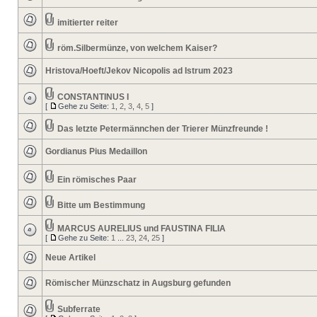
imitierter reiter
röm.Silbermünze, von welchem Kaiser?
Hristova/Hoeft/Jekov Nicopolis ad Istrum 2023
CONSTANTINUS I
[
Gehe zu Seite:
1
,
2
,
3
,
4
,
5
]
Das letzte Petermännchen der Trierer Münzfreunde !
Gordianus Pius Medaillon
Ein römisches Paar
Bitte um Bestimmung
MARCUS AURELIUS und FAUSTINA FILIA
[
Gehe zu Seite:
1
...
23
,
24
,
25
]
Neue Artikel
Römischer Münzschatz in Augsburg gefunden
Subferrate