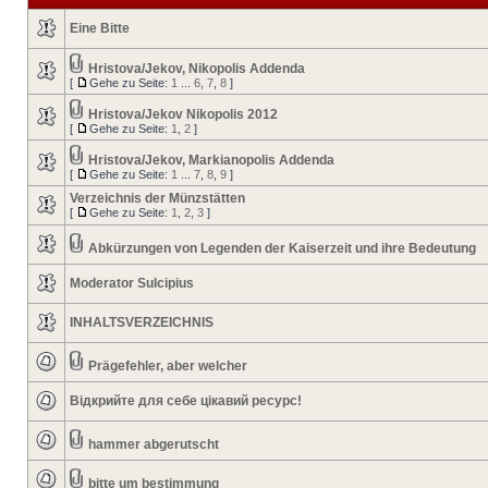
Eine Bitte
Hristova/Jekov, Nikopolis Addenda
[
Gehe zu Seite:
1
...
6
,
7
,
8
]
Hristova/Jekov Nikopolis 2012
[
Gehe zu Seite:
1
,
2
]
Hristova/Jekov, Markianopolis Addenda
[
Gehe zu Seite:
1
...
7
,
8
,
9
]
Verzeichnis der Münzstätten
[
Gehe zu Seite:
1
,
2
,
3
]
Abkürzungen von Legenden der Kaiserzeit und ihre Bedeutung
Moderator Sulcipius
INHALTSVERZEICHNIS
Prägefehler, aber welcher
Відкрийте для себе цікавий ресурс!
hammer abgerutscht
bitte um bestimmung