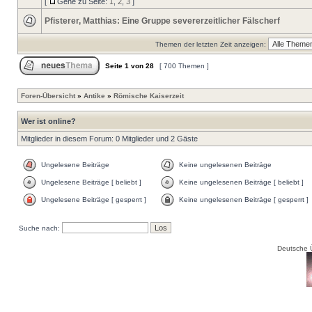
[
Gehe zu Seite:
1
,
2
,
3
]
Pfisterer, Matthias: Eine Gruppe severerzeitlicher Fälscherf
Themen der letzten Zeit anzeigen:
Seite
1
von
28
[ 700 Themen ]
Foren-Übersicht
»
Antike
»
Römische Kaiserzeit
Wer ist online?
Mitglieder in diesem Forum: 0 Mitglieder und 2 Gäste
Ungelesene Beiträge
Keine ungelesenen Beiträge
Ungelesene Beiträge [ beliebt ]
Keine ungelesenen Beiträge [ beliebt ]
Ungelesene Beiträge [ gesperrt ]
Keine ungelesenen Beiträge [ gesperrt ]
Suche nach:
Deutsche 