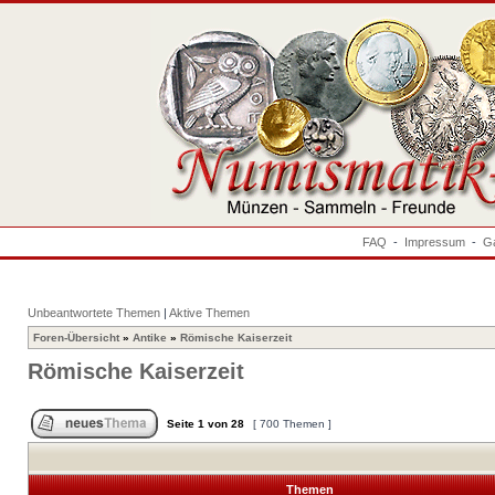
FAQ
-
Impressum
-
Ga
Unbeantwortete Themen
|
Aktive Themen
Foren-Übersicht
»
Antike
»
Römische Kaiserzeit
Römische Kaiserzeit
Seite
1
von
28
[ 700 Themen ]
Themen