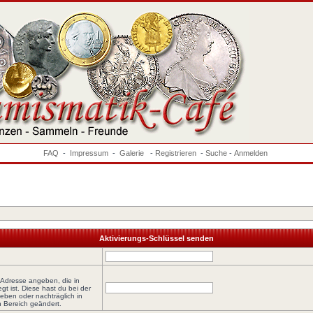
FAQ
-
Impressum
-
Galerie
-
Registrieren
-
Suche
-
Anmelden
Aktivierungs-Schlüssel senden
-Adresse angeben, die in
egt ist. Diese hast du bei der
eben oder nachträglich in
 Bereich geändert.