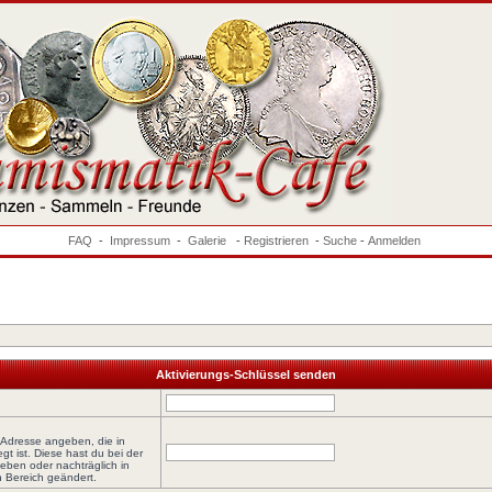
FAQ
-
Impressum
-
Galerie
-
Registrieren
-
Suche
-
Anmelden
Aktivierungs-Schlüssel senden
-Adresse angeben, die in
egt ist. Diese hast du bei der
eben oder nachträglich in
 Bereich geändert.