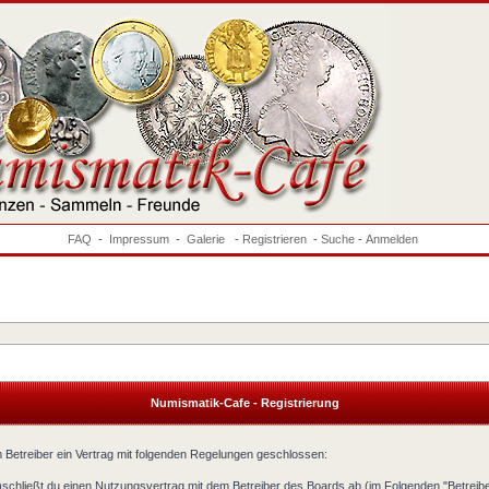
FAQ
-
Impressum
-
Galerie
-
Registrieren
-
Suche
-
Anmelden
Numismatik-Cafe - Registrierung
 Betreiber ein Vertrag mit folgenden Regelungen geschlossen:
)schließt du einen Nutzungsvertrag mit dem Betreiber des Boards ab (im Folgenden "Betreib