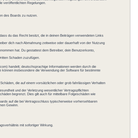
le veröffentlichten Regelungen.
men des Boards zu nutzen.
, dass du das Recht besitzt, die in deinen Beiträgen verwendeten Links
reiber dich nach Abmahnung zeitweise oder dauerhaft von der Nutzung
s genommen hat. Du gestattest dem Betreiber, dein Benutzerkonto,
Dritten Schaden zuzufügen.
.com) handelt; deutschsprachige Informationen werden durch die
Sie können insbesondere die Verwendung der Software für bestimmte
 Schäden, die auf einem vorsätzlichen oder grob fahrlässigen Verhalten
sundheit und der Verletzung wesentlicher Vertragspflichten
chäden begrenzt. Dies gilt auch für mittelbare Folgeschäden wie
oards auf die bei Vertragsschluss typischerweise vorhersehbaren
enen Gewinn.
sverhältnis mit sofortiger Wirkung.