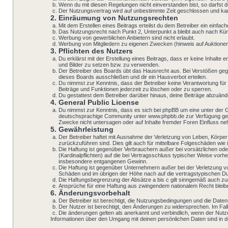
Wenn du mit diesen Regelungen nicht einverstanden bist, so darfst du
Der Nutzungsvertrag wird auf unbestimmte Zeit geschlossen und kann
2. Einräumung von Nutzungsrechten
Mit dem Erstellen eines Beitrags erteilst du dem Betreiber ein einf
Das Nutzungsrecht nach Punkt 2, Unterpunkt a bleibt auch nach K
Werbung von gewerblichen Anbietern sind nicht erlaubt.
Werbung von Mitgliedern zu eigenen Zwecken (hinweis auf Auktionen i
3. Pflichten des Nutzers
Du erklärst mit der Erstellung eines Beitrags, dass er keine Inhalte
und Bilder zu setzen bzw. zu verwenden.
Der Betreiber des Boards übt das Hausrecht aus. Bei Verstößen geg
dieses Boards ausschließen und dir ein Hausverbot erteilen.
Du nimmst zur Kenntnis, dass der Betreiber keine Verantwortung für d
Beiträge und Funktionen jederzeit zu löschen oder zu sperren.
Du gestattest dem Betreiber darüber hinaus, deine Beiträge abzuänd
4. General Public License
Du nimmst zur Kenntnis, dass es sich bei phpBB um eine unter der 
deutschsprachige Community unter www.phpbb.de zur Verfügung geste
Zwecke nicht untersagen oder auf Inhalte fremder Foren Einfluss n
5. Gewährleistung
Der Betreiber haftet mit Ausnahme der Verletzung von Leben, Körper 
zurückzuführen sind. Dies gilt auch für mittelbare Folgeschäden w
Die Haftung ist gegenüber Verbrauchern außer bei vorsätzlichen ode
(Kardinalpflichten) auf die bei Vertragsschluss typischer Weise vo
insbesondere entgangenen Gewinn.
Die Haftung ist gegenüber Unternehmern außer bei der Verletzung v
Schäden und im übrigen der Höhe nach auf die vertragstypischen Du
Die Haftungsbegrenzung der Absätze a bis c gilt sinngemäß auch zugu
Ansprüche für eine Haftung aus zwingendem nationalem Recht bleib
6. Änderungsvorbehalt
Der Betreiber ist berechtigt, die Nutzungsbedingungen und die Datens
Der Nutzer ist berechtigt, den Änderungen zu widersprechen. Im Fal
Die änderungen gelten als anerkannt und verbindlich, wenn der Nut
Informationen über den Umgang mit deinen persönlichen Daten sind in de