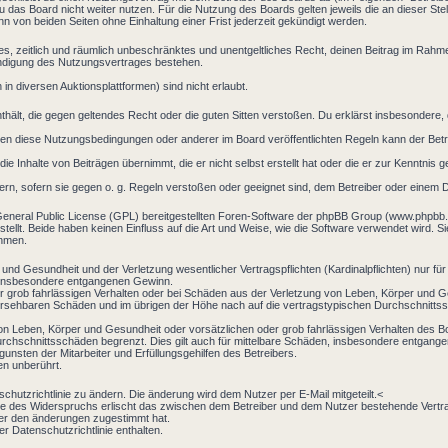
 das Board nicht weiter nutzen. Für die Nutzung des Boards gelten jeweils die an dieser Stel
 von beiden Seiten ohne Einhaltung einer Frist jederzeit gekündigt werden.
aches, zeitlich und räumlich unbeschränktes und unentgeltliches Recht, deinen Beitrag im Rah
ündigung des Nutzungsvertrages bestehen.
n diversen Auktionsplattformen) sind nicht erlaubt.
 enthält, die gegen geltendes Recht oder die guten Sitten verstoßen. Du erklärst insbesondere
en diese Nutzungsbedingungen oder anderer im Board veröffentlichten Regeln kann der Bet
ie Inhalte von Beiträgen übernimmt, die er nicht selbst erstellt hat oder die er zur Kenntni
ern, sofern sie gegen o. g. Regeln verstoßen oder geeignet sind, dem Betreiber oder einem 
General Public License (GPL) bereitgestellten Foren-Software der phpBB Group (www.phpbb
llt. Beide haben keinen Einfluss auf die Art und Weise, wie die Software verwendet wird. 
ehmen.
und Gesundheit und der Verletzung wesentlicher Vertragspflichten (Kardinalpflichten) nur für
ie insbesondere entgangenen Gewinn.
r grob fahrlässigen Verhalten oder bei Schäden aus der Verletzung von Leben, Körper und Ge
rhersehbaren Schäden und im übrigen der Höhe nach auf die vertragstypischen Durchschnittss
on Leben, Körper und Gesundheit oder vorsätzlichen oder grob fahrlässigen Verhalten des B
rchschnittsschäden begrenzt. Dies gilt auch für mittelbare Schäden, insbesondere entgang
nsten der Mitarbeiter und Erfüllungsgehilfen des Betreibers.
en unberührt.
chutzrichtlinie zu ändern. Die änderung wird dem Nutzer per E-Mail mitgeteilt.<
le des Widerspruchs erlischt das zwischen dem Betreiber und dem Nutzer bestehende Vertrag
zer den änderungen zugestimmt hat.
r Datenschutzrichtlinie enthalten.