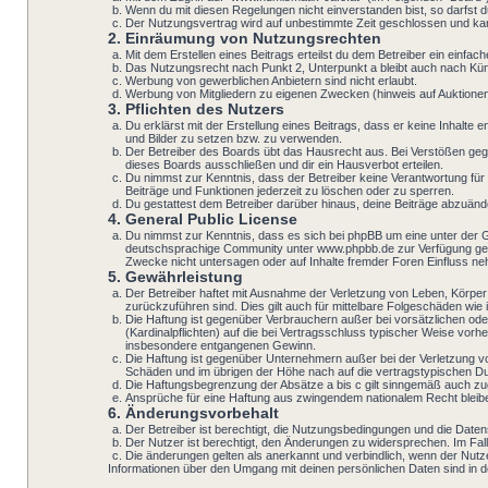
Wenn du mit diesen Regelungen nicht einverstanden bist, so darfst du
Der Nutzungsvertrag wird auf unbestimmte Zeit geschlossen und kann
2. Einräumung von Nutzungsrechten
Mit dem Erstellen eines Beitrags erteilst du dem Betreiber ein einf
Das Nutzungsrecht nach Punkt 2, Unterpunkt a bleibt auch nach K
Werbung von gewerblichen Anbietern sind nicht erlaubt.
Werbung von Mitgliedern zu eigenen Zwecken (hinweis auf Auktionen i
3. Pflichten des Nutzers
Du erklärst mit der Erstellung eines Beitrags, dass er keine Inhalte
und Bilder zu setzen bzw. zu verwenden.
Der Betreiber des Boards übt das Hausrecht aus. Bei Verstößen geg
dieses Boards ausschließen und dir ein Hausverbot erteilen.
Du nimmst zur Kenntnis, dass der Betreiber keine Verantwortung für d
Beiträge und Funktionen jederzeit zu löschen oder zu sperren.
Du gestattest dem Betreiber darüber hinaus, deine Beiträge abzuänd
4. General Public License
Du nimmst zur Kenntnis, dass es sich bei phpBB um eine unter der 
deutschsprachige Community unter www.phpbb.de zur Verfügung geste
Zwecke nicht untersagen oder auf Inhalte fremder Foren Einfluss n
5. Gewährleistung
Der Betreiber haftet mit Ausnahme der Verletzung von Leben, Körper 
zurückzuführen sind. Dies gilt auch für mittelbare Folgeschäden w
Die Haftung ist gegenüber Verbrauchern außer bei vorsätzlichen ode
(Kardinalpflichten) auf die bei Vertragsschluss typischer Weise vo
insbesondere entgangenen Gewinn.
Die Haftung ist gegenüber Unternehmern außer bei der Verletzung v
Schäden und im übrigen der Höhe nach auf die vertragstypischen Du
Die Haftungsbegrenzung der Absätze a bis c gilt sinngemäß auch zugu
Ansprüche für eine Haftung aus zwingendem nationalem Recht bleib
6. Änderungsvorbehalt
Der Betreiber ist berechtigt, die Nutzungsbedingungen und die Datens
Der Nutzer ist berechtigt, den Änderungen zu widersprechen. Im Fal
Die änderungen gelten als anerkannt und verbindlich, wenn der Nut
Informationen über den Umgang mit deinen persönlichen Daten sind in de