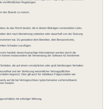
le veröffentlichten Regelungen.
men des Boards zu nutzen.
, dass du das Recht besitzt, die in deinen Beiträgen verwendeten Links
reiber dich nach Abmahnung zeitweise oder dauerhaft von der Nutzung
s genommen hat. Du gestattest dem Betreiber, dein Benutzerkonto,
Dritten Schaden zuzufügen.
.com) handelt; deutschsprachige Informationen werden durch die
Sie können insbesondere die Verwendung der Software für bestimmte
 Schäden, die auf einem vorsätzlichen oder grob fahrlässigen Verhalten
sundheit und der Verletzung wesentlicher Vertragspflichten
chäden begrenzt. Dies gilt auch für mittelbare Folgeschäden wie
oards auf die bei Vertragsschluss typischerweise vorhersehbaren
enen Gewinn.
sverhältnis mit sofortiger Wirkung.