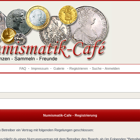
FAQ
-
Impressum
-
Galerie
-
Registrieren
-
Suche
-
Anmelden
Numismatik-Cafe - Registrierung
 Betreiber ein Vertrag mit folgenden Regelungen geschlossen:
)schließt du einen Nutzungsvertrag mit dem Betreiber des Boards ab (im Folgenden "Betreib