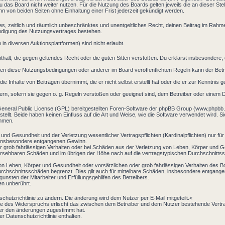
 das Board nicht weiter nutzen. Für die Nutzung des Boards gelten jeweils die an dieser Stel
 von beiden Seiten ohne Einhaltung einer Frist jederzeit gekündigt werden.
aches, zeitlich und räumlich unbeschränktes und unentgeltliches Recht, deinen Beitrag im Rah
ündigung des Nutzungsvertrages bestehen.
n diversen Auktionsplattformen) sind nicht erlaubt.
 enthält, die gegen geltendes Recht oder die guten Sitten verstoßen. Du erklärst insbesondere
en diese Nutzungsbedingungen oder anderer im Board veröffentlichten Regeln kann der Bet
ie Inhalte von Beiträgen übernimmt, die er nicht selbst erstellt hat oder die er zur Kenntni
ern, sofern sie gegen o. g. Regeln verstoßen oder geeignet sind, dem Betreiber oder einem 
General Public License (GPL) bereitgestellten Foren-Software der phpBB Group (www.phpbb
llt. Beide haben keinen Einfluss auf die Art und Weise, wie die Software verwendet wird. 
ehmen.
und Gesundheit und der Verletzung wesentlicher Vertragspflichten (Kardinalpflichten) nur für
ie insbesondere entgangenen Gewinn.
r grob fahrlässigen Verhalten oder bei Schäden aus der Verletzung von Leben, Körper und Ge
rhersehbaren Schäden und im übrigen der Höhe nach auf die vertragstypischen Durchschnittss
on Leben, Körper und Gesundheit oder vorsätzlichen oder grob fahrlässigen Verhalten des B
rchschnittsschäden begrenzt. Dies gilt auch für mittelbare Schäden, insbesondere entgang
nsten der Mitarbeiter und Erfüllungsgehilfen des Betreibers.
en unberührt.
chutzrichtlinie zu ändern. Die änderung wird dem Nutzer per E-Mail mitgeteilt.<
le des Widerspruchs erlischt das zwischen dem Betreiber und dem Nutzer bestehende Vertrag
zer den änderungen zugestimmt hat.
r Datenschutzrichtlinie enthalten.