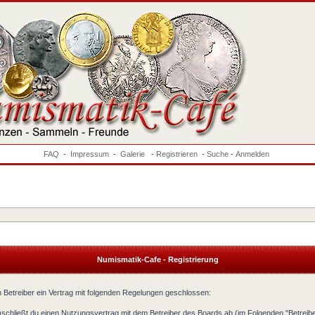
FAQ
-
Impressum
-
Galerie
-
Registrieren
-
Suche
-
Anmelden
Numismatik-Cafe - Registrierung
 Betreiber ein Vertrag mit folgenden Regelungen geschlossen:
)schließt du einen Nutzungsvertrag mit dem Betreiber des Boards ab (im Folgenden "Betreib