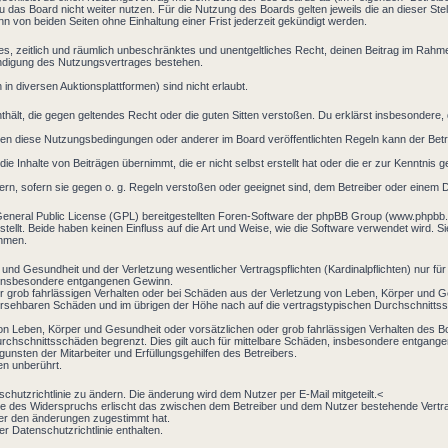
 das Board nicht weiter nutzen. Für die Nutzung des Boards gelten jeweils die an dieser Stel
 von beiden Seiten ohne Einhaltung einer Frist jederzeit gekündigt werden.
aches, zeitlich und räumlich unbeschränktes und unentgeltliches Recht, deinen Beitrag im Rah
ündigung des Nutzungsvertrages bestehen.
n diversen Auktionsplattformen) sind nicht erlaubt.
 enthält, die gegen geltendes Recht oder die guten Sitten verstoßen. Du erklärst insbesondere
en diese Nutzungsbedingungen oder anderer im Board veröffentlichten Regeln kann der Bet
ie Inhalte von Beiträgen übernimmt, die er nicht selbst erstellt hat oder die er zur Kenntni
ern, sofern sie gegen o. g. Regeln verstoßen oder geeignet sind, dem Betreiber oder einem 
General Public License (GPL) bereitgestellten Foren-Software der phpBB Group (www.phpbb
llt. Beide haben keinen Einfluss auf die Art und Weise, wie die Software verwendet wird. 
ehmen.
und Gesundheit und der Verletzung wesentlicher Vertragspflichten (Kardinalpflichten) nur für
ie insbesondere entgangenen Gewinn.
r grob fahrlässigen Verhalten oder bei Schäden aus der Verletzung von Leben, Körper und Ge
rhersehbaren Schäden und im übrigen der Höhe nach auf die vertragstypischen Durchschnittss
on Leben, Körper und Gesundheit oder vorsätzlichen oder grob fahrlässigen Verhalten des B
rchschnittsschäden begrenzt. Dies gilt auch für mittelbare Schäden, insbesondere entgang
nsten der Mitarbeiter und Erfüllungsgehilfen des Betreibers.
en unberührt.
chutzrichtlinie zu ändern. Die änderung wird dem Nutzer per E-Mail mitgeteilt.<
le des Widerspruchs erlischt das zwischen dem Betreiber und dem Nutzer bestehende Vertrag
zer den änderungen zugestimmt hat.
r Datenschutzrichtlinie enthalten.