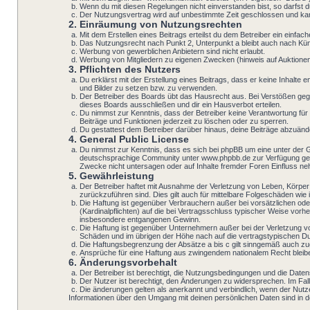
Wenn du mit diesen Regelungen nicht einverstanden bist, so darfst du
Der Nutzungsvertrag wird auf unbestimmte Zeit geschlossen und kann
2. Einräumung von Nutzungsrechten
Mit dem Erstellen eines Beitrags erteilst du dem Betreiber ein einf
Das Nutzungsrecht nach Punkt 2, Unterpunkt a bleibt auch nach K
Werbung von gewerblichen Anbietern sind nicht erlaubt.
Werbung von Mitgliedern zu eigenen Zwecken (hinweis auf Auktionen i
3. Pflichten des Nutzers
Du erklärst mit der Erstellung eines Beitrags, dass er keine Inhalte
und Bilder zu setzen bzw. zu verwenden.
Der Betreiber des Boards übt das Hausrecht aus. Bei Verstößen geg
dieses Boards ausschließen und dir ein Hausverbot erteilen.
Du nimmst zur Kenntnis, dass der Betreiber keine Verantwortung für d
Beiträge und Funktionen jederzeit zu löschen oder zu sperren.
Du gestattest dem Betreiber darüber hinaus, deine Beiträge abzuänd
4. General Public License
Du nimmst zur Kenntnis, dass es sich bei phpBB um eine unter der 
deutschsprachige Community unter www.phpbb.de zur Verfügung geste
Zwecke nicht untersagen oder auf Inhalte fremder Foren Einfluss n
5. Gewährleistung
Der Betreiber haftet mit Ausnahme der Verletzung von Leben, Körper 
zurückzuführen sind. Dies gilt auch für mittelbare Folgeschäden w
Die Haftung ist gegenüber Verbrauchern außer bei vorsätzlichen ode
(Kardinalpflichten) auf die bei Vertragsschluss typischer Weise vo
insbesondere entgangenen Gewinn.
Die Haftung ist gegenüber Unternehmern außer bei der Verletzung v
Schäden und im übrigen der Höhe nach auf die vertragstypischen Du
Die Haftungsbegrenzung der Absätze a bis c gilt sinngemäß auch zugu
Ansprüche für eine Haftung aus zwingendem nationalem Recht bleib
6. Änderungsvorbehalt
Der Betreiber ist berechtigt, die Nutzungsbedingungen und die Datens
Der Nutzer ist berechtigt, den Änderungen zu widersprechen. Im Fal
Die änderungen gelten als anerkannt und verbindlich, wenn der Nut
Informationen über den Umgang mit deinen persönlichen Daten sind in de