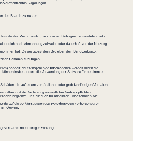
le veröffentlichten Regelungen.
men des Boards zu nutzen.
, dass du das Recht besitzt, die in deinen Beiträgen verwendeten Links
reiber dich nach Abmahnung zeitweise oder dauerhaft von der Nutzung
s genommen hat. Du gestattest dem Betreiber, dein Benutzerkonto,
Dritten Schaden zuzufügen.
.com) handelt; deutschsprachige Informationen werden durch die
Sie können insbesondere die Verwendung der Software für bestimmte
 Schäden, die auf einem vorsätzlichen oder grob fahrlässigen Verhalten
sundheit und der Verletzung wesentlicher Vertragspflichten
chäden begrenzt. Dies gilt auch für mittelbare Folgeschäden wie
oards auf die bei Vertragsschluss typischerweise vorhersehbaren
enen Gewinn.
sverhältnis mit sofortiger Wirkung.