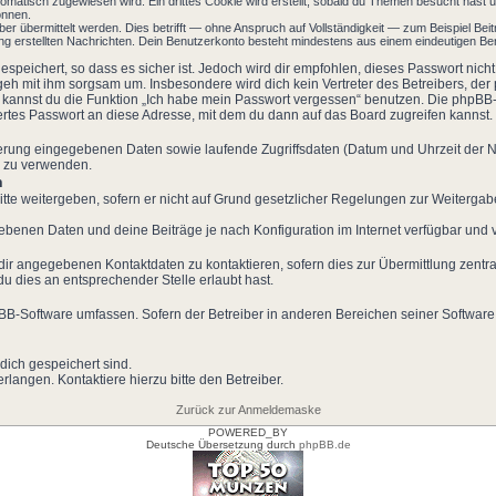
atisch zugewiesen wird. Ein drittes Cookie wird erstellt, sobald du Themen besucht hast u
önnen.
 übermittelt werden. Dies betrifft — ohne Anspruch auf Vollständigkeit — zum Beispiel Beitr
erung erstellten Nachrichten. Dein Benutzerkonto besteht mindestens aus einem eindeutigen
speichert, so dass es sicher ist. Jedoch wird dir empfohlen, dieses Passwort nic
 geh mit ihm sorgsam um. Insbesondere wird dich kein Vertreter des Betreibers, de
so kannst du die Funktion „Ich habe mein Passwort vergessen“ benutzen. Die phpB
rtes Passwort an diese Adresse, mit dem du dann auf das Board zugreifen kannst.
rierung eingegebenen Daten sowie laufende Zugriffsdaten (Datum und Uhrzeit der
s zu verwenden.
n
tte weitergeben, sofern er nicht auf Grund gesetzlicher Regelungen zur Weitergabe
gebenen Daten und deine Beiträge je nach Konfiguration im Internet verfügbar und
dir angegebenen Kontaktdaten zu kontaktieren, sofern dies zur Übermittlung zentral
du dies an entsprechender Stelle erlaubt hast.
hpBB-Software umfassen. Sofern der Betreiber in anderen Bereichen seiner Software
 dich gespeichert sind.
langen. Kontaktiere hierzu bitte den Betreiber.
Zurück zur Anmeldemaske
POWERED_BY
Deutsche Übersetzung durch
phpBB.de