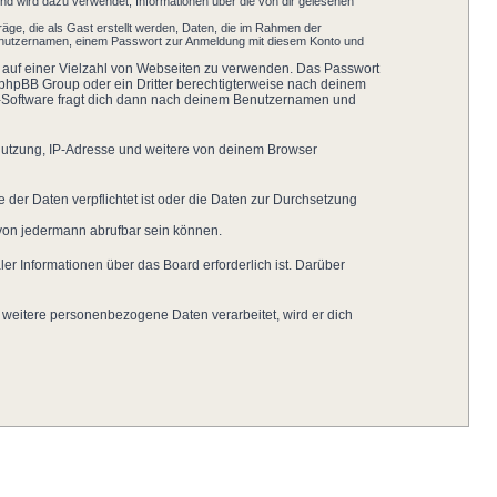
nd wird dazu verwendet, Informationen über die von dir gelesenen
äge, die als Gast erstellt werden, Daten, die im Rahmen der
 Benutzernamen, einem Passwort zur Anmeldung mit diesem Konto und
ht auf einer Vielzahl von Webseiten zu verwenden. Das Passwort
r phpBB Group oder ein Dritter berechtigterweise nach deinem
B-Software fragt dich dann nach deinem Benutzernamen und
 Nutzung, IP-Adresse und weitere von deinem Browser
 der Daten verpflichtet ist oder die Daten zur Durchsetzung
 von jedermann abrufbar sein können.
er Informationen über das Board erforderlich ist. Darüber
 weitere personenbezogene Daten verarbeitet, wird er dich