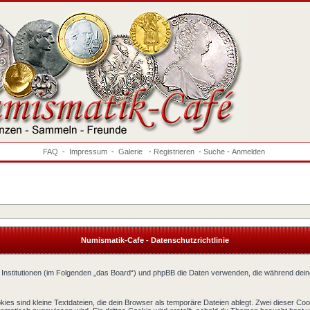
FAQ
-
Impressum
-
Galerie
-
Registrieren
-
Suche
-
Anmelden
Numismatik-Cafe - Datenschutzrichtlinie
ne Institutionen (im Folgenden „das Board“) und phpBB die Daten verwenden, die während d
es sind kleine Textdateien, die dein Browser als temporäre Dateien ablegt. Zwei dieser Co