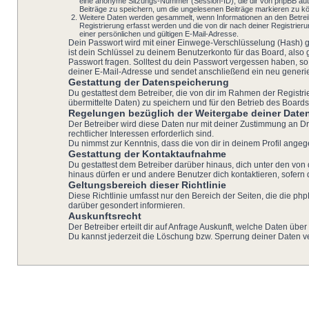
eine anonyme Sitzungs-Nummer (Session-ID), die dir von phpBB autom
Beiträge zu speichern, um die ungelesenen Beiträge markieren zu k
Weitere Daten werden gesammelt, wenn Informationen an den Betreiber
Registrierung erfasst werden und die von dir nach deiner Registri
einer persönlichen und gültigen E-Mail-Adresse.
Dein Passwort wird mit einer Einwege-Verschlüsselung (Hash) ge
ist dein Schlüssel zu deinem Benutzerkonto für das Board, also
Passwort fragen. Solltest du dein Passwort vergessen haben, 
deiner E-Mail-Adresse und sendet anschließend ein neu generie
Gestattung der Datenspeicherung
Du gestattest dem Betreiber, die von dir im Rahmen der Regist
übermittelte Daten) zu speichern und für den Betrieb des Board
Regelungen bezüglich der Weitergabe deiner Date
Der Betreiber wird diese Daten nur mit deiner Zustimmung an Dri
rechtlicher Interessen erforderlich sind.
Du nimmst zur Kenntnis, dass die von dir in deinem Profil ange
Gestattung der Kontaktaufnahme
Du gestattest dem Betreiber darüber hinaus, dich unter den von 
hinaus dürfen er und andere Benutzer dich kontaktieren, sofern 
Geltungsbereich dieser Richtlinie
Diese Richtlinie umfasst nur den Bereich der Seiten, die die p
darüber gesondert informieren.
Auskunftsrecht
Der Betreiber erteilt dir auf Anfrage Auskunft, welche Daten über
Du kannst jederzeit die Löschung bzw. Sperrung deiner Daten ver