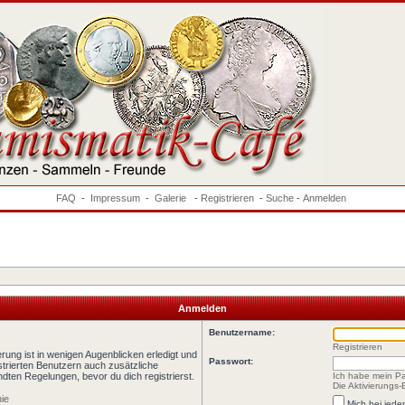
FAQ
-
Impressum
-
Galerie
-
Registrieren
-
Suche
-
Anmelden
Anmelden
Benutzername:
Registrieren
rung ist in wenigen Augenblicken erledigt und
Passwort:
istrierten Benutzern auch zusätzliche
ten Regelungen, bevor du dich registrierst.
Ich habe mein P
Die Aktivierungs
nie
Mich bei jed