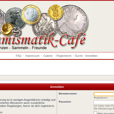
FAQ
-
Impressum
-
Galerie
-
Registrieren
-
Suche
-
Anmelden
Anmelden
Benutzername:
Registrieren
rung ist in wenigen Augenblicken erledigt und
Passwort:
istrierten Benutzern auch zusätzliche
ten Regelungen, bevor du dich registrierst.
Ich habe mein P
Die Aktivierungs
nie
Mich bei jed