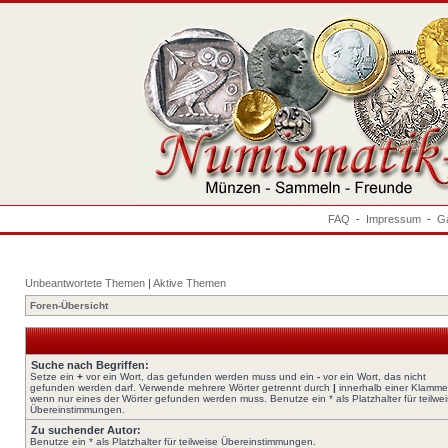
FAQ
-
Impressum
-
Ga
Unbeantwortete Themen
|
Aktive Themen
Foren-Übersicht
Suche nach Begriffen:
Setze ein
+
vor ein Wort, das gefunden werden muss und ein
-
vor ein Wort, das nicht
gefunden werden darf. Verwende mehrere Wörter getrennt durch
|
innerhalb einer Klamme
wenn nur eines der Wörter gefunden werden muss. Benutze ein * als Platzhalter für teilwe
Übereinstimmungen.
Zu suchender Autor:
Benutze ein * als Platzhalter für teilweise Übereinstimmungen.