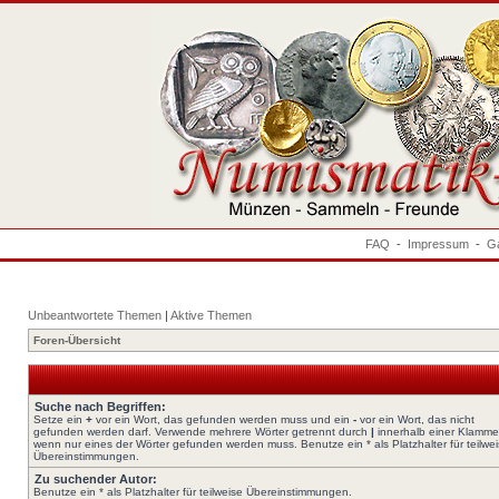
FAQ
-
Impressum
-
Ga
Unbeantwortete Themen
|
Aktive Themen
Foren-Übersicht
Suche nach Begriffen:
Setze ein
+
vor ein Wort, das gefunden werden muss und ein
-
vor ein Wort, das nicht
gefunden werden darf. Verwende mehrere Wörter getrennt durch
|
innerhalb einer Klamme
wenn nur eines der Wörter gefunden werden muss. Benutze ein * als Platzhalter für teilwe
Übereinstimmungen.
Zu suchender Autor:
Benutze ein * als Platzhalter für teilweise Übereinstimmungen.