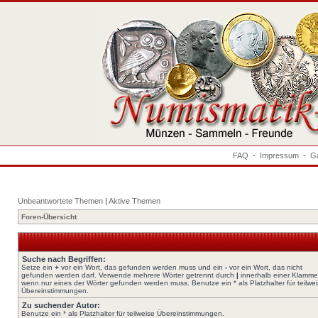
FAQ
-
Impressum
-
Ga
Unbeantwortete Themen
|
Aktive Themen
Foren-Übersicht
Suche nach Begriffen:
Setze ein
+
vor ein Wort, das gefunden werden muss und ein
-
vor ein Wort, das nicht
gefunden werden darf. Verwende mehrere Wörter getrennt durch
|
innerhalb einer Klamme
wenn nur eines der Wörter gefunden werden muss. Benutze ein * als Platzhalter für teilwe
Übereinstimmungen.
Zu suchender Autor:
Benutze ein * als Platzhalter für teilweise Übereinstimmungen.