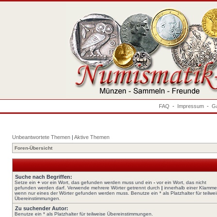
FAQ
-
Impressum
-
Ga
Unbeantwortete Themen
|
Aktive Themen
Foren-Übersicht
Suche nach Begriffen:
Setze ein
+
vor ein Wort, das gefunden werden muss und ein
-
vor ein Wort, das nicht
gefunden werden darf. Verwende mehrere Wörter getrennt durch
|
innerhalb einer Klamme
wenn nur eines der Wörter gefunden werden muss. Benutze ein * als Platzhalter für teilwe
Übereinstimmungen.
Zu suchender Autor:
Benutze ein * als Platzhalter für teilweise Übereinstimmungen.