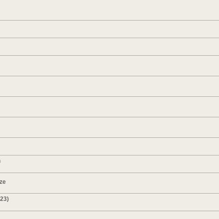
n
ze
023)