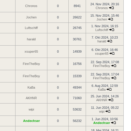
24. Nov 2024, 20:16
Chronos
0
8941
Chronos
15. Nov 2024, 15:46
Jochen
0
26622
Jochen
1. Nov 2024, 16:15
Luftschiff
0
26745
Luftschiff
7. Okt 2024, 10:23
harald
0
30761
harald
6. Okt 2024, 16:46
xsuper65
0
14939
xsuper65
22. Sep 2024, 17:08
FinnTheBoy
0
16756
FinnTheBoy
22. Sep 2024, 17:04
FinnTheBoy
0
15339
FinnTheBoy
6. Aug 2024, 12:59
KaBa
0
49344
KaBa
25. Jun 2024, 14:26
AKHNR
0
71060
AKHNR
11. Jun 2024, 05:22
wipi
0
53632
wipi
1. Jun 2024, 10:56
Andechser
0
56232
Andechser
18. Mai 2024, 16:21