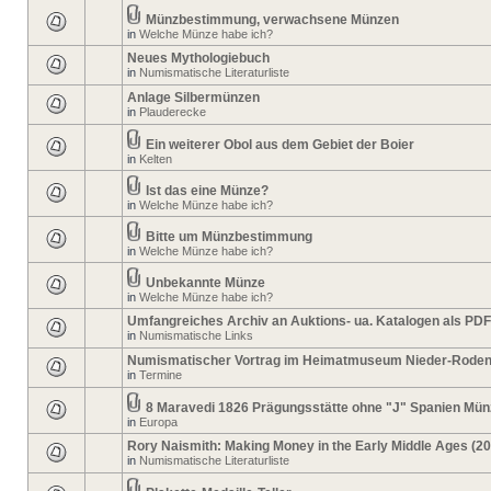
Münzbestimmung, verwachsene Münzen
in
Welche Münze habe ich?
Neues Mythologiebuch
in
Numismatische Literaturliste
Anlage Silbermünzen
in
Plauderecke
Ein weiterer Obol aus dem Gebiet der Boier
in
Kelten
Ist das eine Münze?
in
Welche Münze habe ich?
Bitte um Münzbestimmung
in
Welche Münze habe ich?
Unbekannte Münze
in
Welche Münze habe ich?
Umfangreiches Archiv an Auktions- ua. Katalogen als PDF
in
Numismatische Links
Numismatischer Vortrag im Heimatmuseum Nieder-Rode
in
Termine
8 Maravedi 1826 Prägungsstätte ohne "J" Spanien Mün
in
Europa
Rory Naismith: Making Money in the Early Middle Ages (2
in
Numismatische Literaturliste