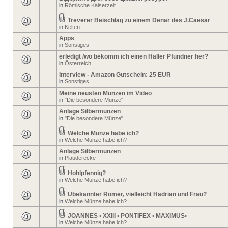
in
Römische Kaiserzeit
Treverer Beischlag zu einem Denar des J.Caesar
in
Kelten
Apps
in
Sonstiges
erledigt /wo bekomm ich einen Haller Pfundner her?
in
Österreich
Interview - Amazon Gutschein: 25 EUR
in
Sonstiges
Meine neusten Münzen im Video
in
"Die besondere Münze"
Anlage Silbermünzen
in
"Die besondere Münze"
Welche Münze habe ich?
in
Welche Münze habe ich?
Anlage Silbermünzen
in
Plauderecke
Hohlpfennig?
in
Welche Münze habe ich?
Ubekannter Römer, vielleicht Hadrian und Frau?
in
Welche Münze habe ich?
JOANNES • XXIII • PONTIFEX • MAXIMUS•
in
Welche Münze habe ich?