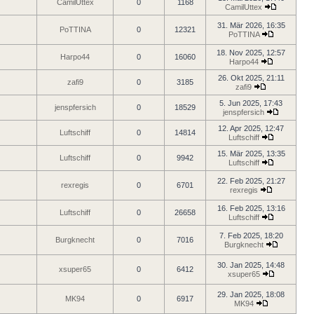
CamilUttex
0
1168
CamilUttex
31. Mär 2026, 16:35
PoTTINA
0
12321
PoTTINA
18. Nov 2025, 12:57
Harpo44
0
16060
Harpo44
26. Okt 2025, 21:11
zafi9
0
3185
zafi9
5. Jun 2025, 17:43
jenspfersich
0
18529
jenspfersich
12. Apr 2025, 12:47
Luftschiff
0
14814
Luftschiff
15. Mär 2025, 13:35
Luftschiff
0
9942
Luftschiff
22. Feb 2025, 21:27
rexregis
0
6701
rexregis
16. Feb 2025, 13:16
Luftschiff
0
26658
Luftschiff
7. Feb 2025, 18:20
Burgknecht
0
7016
Burgknecht
30. Jan 2025, 14:48
xsuper65
0
6412
xsuper65
29. Jan 2025, 18:08
MK94
0
6917
MK94