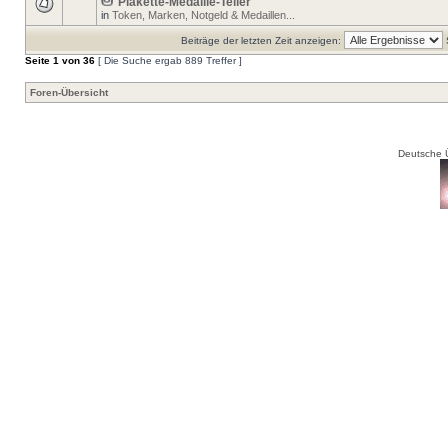
Plakette-Medaille-Teller
in
Token, Marken, Notgeld & Medaillen...
Beiträge der letzten Zeit anzeigen:
Seite
1
von
36
[ Die Suche ergab 889 Treffer ]
Foren-Übersicht
Deutsche 