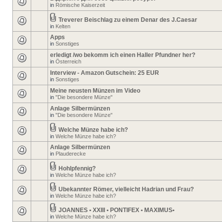
in
Römische Kaiserzeit
Treverer Beischlag zu einem Denar des J.Caesar
in
Kelten
Apps
in
Sonstiges
erledigt /wo bekomm ich einen Haller Pfundner her?
in
Österreich
Interview - Amazon Gutschein: 25 EUR
in
Sonstiges
Meine neusten Münzen im Video
in
"Die besondere Münze"
Anlage Silbermünzen
in
"Die besondere Münze"
Welche Münze habe ich?
in
Welche Münze habe ich?
Anlage Silbermünzen
in
Plauderecke
Hohlpfennig?
in
Welche Münze habe ich?
Ubekannter Römer, vielleicht Hadrian und Frau?
in
Welche Münze habe ich?
JOANNES • XXIII • PONTIFEX • MAXIMUS•
in
Welche Münze habe ich?