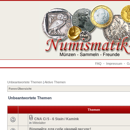
FAQ
-
Impressum
-
Ga
Unbeantwortete Themen
|
Aktive Themen
Foren-Übersicht
Unbeantwortete Themen
Themen
CNA Ci 5 - 6 Stain / Kamink
in
Mittelalter
Відкрийте для себе цікавий ресурс!