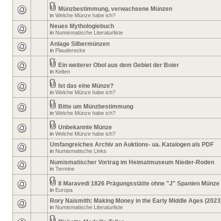
Münzbestimmung, verwachsene Münzen
in
Welche Münze habe ich?
Neues Mythologiebuch
in
Numismatische Literaturliste
Anlage Silbermünzen
in
Plauderecke
Ein weiterer Obol aus dem Gebiet der Boier
in
Kelten
Ist das eine Münze?
in
Welche Münze habe ich?
Bitte um Münzbestimmung
in
Welche Münze habe ich?
Unbekannte Münze
in
Welche Münze habe ich?
Umfangreiches Archiv an Auktions- ua. Katalogen als PDF
in
Numismatische Links
Numismatischer Vortrag im Heimatmuseum Nieder-Roden
in
Termine
8 Maravedi 1826 Prägungsstätte ohne "J" Spanien Münze
in
Europa
Rory Naismith: Making Money in the Early Middle Ages (2023
in
Numismatische Literaturliste