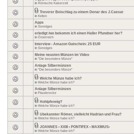
in
Römische Kaiserzeit
Treverer Beischlag zu einem Denar des J.Caesar
in
Kelten
Apps
in
Sonstiges
erledigt /wo bekomm ich einen Haller Pfundner her?
in
Österreich
Interview - Amazon Gutschein: 25 EUR
in
Sonstiges
Meine neusten Münzen im Video
in
"Die besondere Münze"
Anlage Silbermünzen
in
"Die besondere Münze"
Welche Münze habe ich?
in
Welche Münze habe ich?
Anlage Silbermünzen
in
Plauderecke
Hohlpfennig?
in
Welche Münze habe ich?
Ubekannter Römer, vielleicht Hadrian und Frau?
in
Welche Münze habe ich?
JOANNES • XXIII • PONTIFEX • MAXIMUS•
in
Welche Münze habe ich?