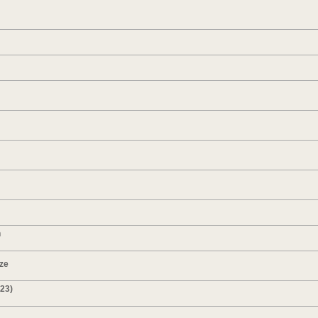
n
ze
023)