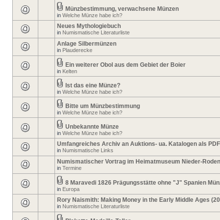
Münzbestimmung, verwachsene Münzen
in
Welche Münze habe ich?
Neues Mythologiebuch
in
Numismatische Literaturliste
Anlage Silbermünzen
in
Plauderecke
Ein weiterer Obol aus dem Gebiet der Boier
in
Kelten
Ist das eine Münze?
in
Welche Münze habe ich?
Bitte um Münzbestimmung
in
Welche Münze habe ich?
Unbekannte Münze
in
Welche Münze habe ich?
Umfangreiches Archiv an Auktions- ua. Katalogen als PDF
in
Numismatische Links
Numismatischer Vortrag im Heimatmuseum Nieder-Rode
in
Termine
8 Maravedi 1826 Prägungsstätte ohne "J" Spanien Mün
in
Europa
Rory Naismith: Making Money in the Early Middle Ages (2
in
Numismatische Literaturliste