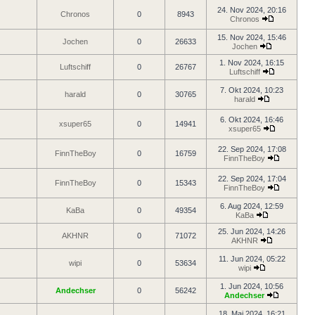
24. Nov 2024, 20:16
Chronos
0
8943
Chronos
15. Nov 2024, 15:46
Jochen
0
26633
Jochen
1. Nov 2024, 16:15
Luftschiff
0
26767
Luftschiff
7. Okt 2024, 10:23
harald
0
30765
harald
6. Okt 2024, 16:46
xsuper65
0
14941
xsuper65
22. Sep 2024, 17:08
FinnTheBoy
0
16759
FinnTheBoy
22. Sep 2024, 17:04
FinnTheBoy
0
15343
FinnTheBoy
6. Aug 2024, 12:59
KaBa
0
49354
KaBa
25. Jun 2024, 14:26
AKHNR
0
71072
AKHNR
11. Jun 2024, 05:22
wipi
0
53634
wipi
1. Jun 2024, 10:56
Andechser
0
56242
Andechser
18. Mai 2024, 16:21