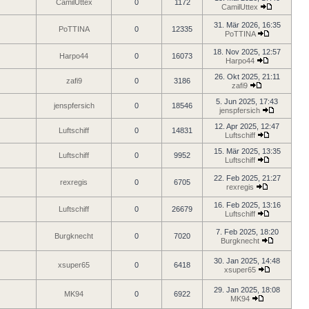
CamilUttex
0
1172
CamilUttex
31. Mär 2026, 16:35
PoTTINA
0
12335
PoTTINA
18. Nov 2025, 12:57
Harpo44
0
16073
Harpo44
26. Okt 2025, 21:11
zafi9
0
3186
zafi9
5. Jun 2025, 17:43
jenspfersich
0
18546
jenspfersich
12. Apr 2025, 12:47
Luftschiff
0
14831
Luftschiff
15. Mär 2025, 13:35
Luftschiff
0
9952
Luftschiff
22. Feb 2025, 21:27
rexregis
0
6705
rexregis
16. Feb 2025, 13:16
Luftschiff
0
26679
Luftschiff
7. Feb 2025, 18:20
Burgknecht
0
7020
Burgknecht
30. Jan 2025, 14:48
xsuper65
0
6418
xsuper65
29. Jan 2025, 18:08
MK94
0
6922
MK94