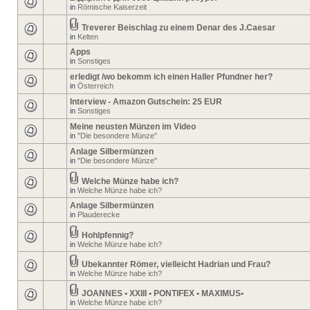
in
Römische Kaiserzeit
Treverer Beischlag zu einem Denar des J.Caesar
in
Kelten
Apps
in
Sonstiges
erledigt /wo bekomm ich einen Haller Pfundner her?
in
Österreich
Interview - Amazon Gutschein: 25 EUR
in
Sonstiges
Meine neusten Münzen im Video
in
"Die besondere Münze"
Anlage Silbermünzen
in
"Die besondere Münze"
Welche Münze habe ich?
in
Welche Münze habe ich?
Anlage Silbermünzen
in
Plauderecke
Hohlpfennig?
in
Welche Münze habe ich?
Ubekannter Römer, vielleicht Hadrian und Frau?
in
Welche Münze habe ich?
JOANNES • XXIII • PONTIFEX • MAXIMUS•
in
Welche Münze habe ich?