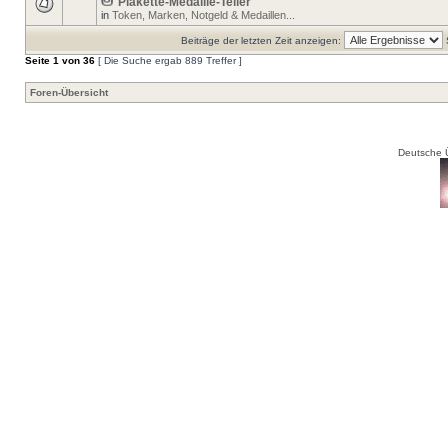
Plakette-Medaille-Teller
in
Token, Marken, Notgeld & Medaillen...
Beiträge der letzten Zeit anzeigen:
Seite
1
von
36
[ Die Suche ergab 889 Treffer ]
Foren-Übersicht
Deutsche 