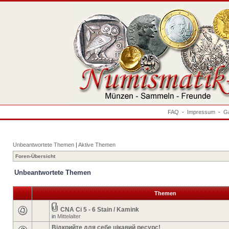
FAQ
-
Impressum
-
Ga
Unbeantwortete Themen
|
Aktive Themen
Foren-Übersicht
Unbeantwortete Themen
Themen
CNA Ci 5 - 6 Stain / Kamink
in
Mittelalter
Відкрийте для себе цікавий ресурс!