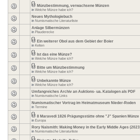
Münzbestimmung, verwachsene Münzen
in
Welche Münze habe ich?
Neues Mythologiebuch
in
Numismatische Literaturliste
Anlage Silbermünzen
in
Plauderecke
Ein weiterer Obol aus dem Gebiet der Boier
in
Kelten
Ist das eine Münze?
in
Welche Münze habe ich?
Bitte um Münzbestimmung
in
Welche Münze habe ich?
Unbekannte Münze
in
Welche Münze habe ich?
Umfangreiches Archiv an Auktions- ua. Katalogen als PDF
in
Numismatische Links
Numismatischer Vortrag im Heimatmuseum Nieder-Roden
in
Termine
8 Maravedi 1826 Prägungsstätte ohne "J" Spanien Münze
in
Europa
Rory Naismith: Making Money in the Early Middle Ages (2023
in
Numismatische Literaturliste