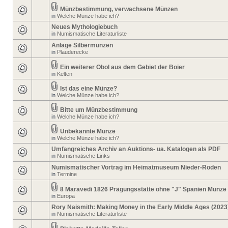
Münzbestimmung, verwachsene Münzen
in
Welche Münze habe ich?
Neues Mythologiebuch
in
Numismatische Literaturliste
Anlage Silbermünzen
in
Plauderecke
Ein weiterer Obol aus dem Gebiet der Boier
in
Kelten
Ist das eine Münze?
in
Welche Münze habe ich?
Bitte um Münzbestimmung
in
Welche Münze habe ich?
Unbekannte Münze
in
Welche Münze habe ich?
Umfangreiches Archiv an Auktions- ua. Katalogen als PDF
in
Numismatische Links
Numismatischer Vortrag im Heimatmuseum Nieder-Roden
in
Termine
8 Maravedi 1826 Prägungsstätte ohne "J" Spanien Münze
in
Europa
Rory Naismith: Making Money in the Early Middle Ages (2023
in
Numismatische Literaturliste