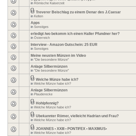
in
Römische Kaiserzeit
Treverer Beischlag zu einem Denar des J.Caesar
in
Kelten
Apps
in
Sonstiges
erledigt /wo bekomm ich einen Haller Pfundner her?
in
Österreich
Interview - Amazon Gutschein: 25 EUR
in
Sonstiges
Meine neusten Münzen im Video
in
"Die besondere Münze"
Anlage Silbermünzen
in
"Die besondere Münze"
Welche Münze habe ich?
in
Welche Münze habe ich?
Anlage Silbermünzen
in
Plauderecke
Hohlpfennig?
in
Welche Münze habe ich?
Ubekannter Römer, vielleicht Hadrian und Frau?
in
Welche Münze habe ich?
JOANNES • XXIII • PONTIFEX • MAXIMUS•
in
Welche Münze habe ich?