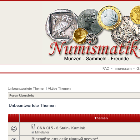
FAQ
-
Impressum
-
Ga
Unbeantwortete Themen
|
Aktive Themen
Foren-Übersicht
Unbeantwortete Themen
Themen
CNA Ci 5 - 6 Stain / Kamink
in
Mittelalter
Відкрийте для себе цікавий ресурс!