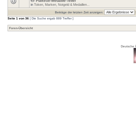
Plakette-Medaille-Teller
in
Token, Marken, Notgeld & Medaillen...
Beiträge der letzten Zeit anzeigen:
Seite
1
von
36
[ Die Suche ergab 889 Treffer ]
Foren-Übersicht
Deutsche 