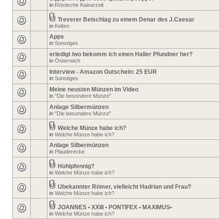
in
Römische Kaiserzeit
Treverer Beischlag zu einem Denar des J.Caesar
in
Kelten
Apps
in
Sonstiges
erledigt /wo bekomm ich einen Haller Pfundner her?
in
Österreich
Interview - Amazon Gutschein: 25 EUR
in
Sonstiges
Meine neusten Münzen im Video
in
"Die besondere Münze"
Anlage Silbermünzen
in
"Die besondere Münze"
Welche Münze habe ich?
in
Welche Münze habe ich?
Anlage Silbermünzen
in
Plauderecke
Hohlpfennig?
in
Welche Münze habe ich?
Ubekannter Römer, vielleicht Hadrian und Frau?
in
Welche Münze habe ich?
JOANNES • XXIII • PONTIFEX • MAXIMUS•
in
Welche Münze habe ich?