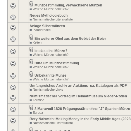
Münzbestimmung, verwachsene Münzen
in
Welche Münze habe ich?
Neues Mythologiebuch
in
Numismatische Literaturliste
Anlage Silbermünzen
in
Plauderecke
Ein weiterer Obol aus dem Gebiet der Boier
in
Kelten
Ist das eine Münze?
in
Welche Münze habe ich?
Bitte um Münzbestimmung
in
Welche Münze habe ich?
Unbekannte Münze
in
Welche Münze habe ich?
Umfangreiches Archiv an Auktions- ua. Katalogen als PDF
in
Numismatische Links
Numismatischer Vortrag im Heimatmuseum Nieder-Roden
in
Termine
8 Maravedi 1826 Prägungsstätte ohne "J" Spanien Münze
in
Europa
Rory Naismith: Making Money in the Early Middle Ages (2023
in
Numismatische Literaturliste