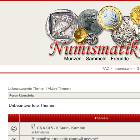
FAQ
-
Impressum
-
Ga
Unbeantwortete Themen
|
Aktive Themen
Foren-Übersicht
Unbeantwortete Themen
Themen
CNA Ci 5 - 6 Stain / Kamink
in
Mittelalter
Відкрийте для себе цікавий ресурс!