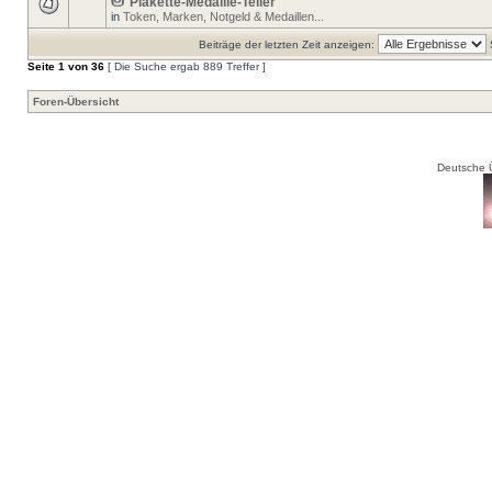
Plakette-Medaille-Teller
in
Token, Marken, Notgeld & Medaillen...
Beiträge der letzten Zeit anzeigen:
Seite
1
von
36
[ Die Suche ergab 889 Treffer ]
Foren-Übersicht
Deutsche 