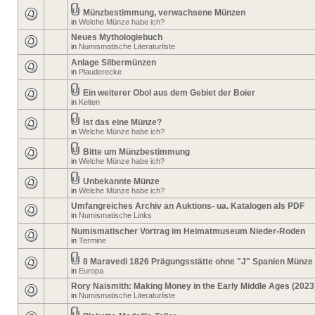
Münzbestimmung, verwachsene Münzen
in
Welche Münze habe ich?
Neues Mythologiebuch
in
Numismatische Literaturliste
Anlage Silbermünzen
in
Plauderecke
Ein weiterer Obol aus dem Gebiet der Boier
in
Kelten
Ist das eine Münze?
in
Welche Münze habe ich?
Bitte um Münzbestimmung
in
Welche Münze habe ich?
Unbekannte Münze
in
Welche Münze habe ich?
Umfangreiches Archiv an Auktions- ua. Katalogen als PDF
in
Numismatische Links
Numismatischer Vortrag im Heimatmuseum Nieder-Roden
in
Termine
8 Maravedi 1826 Prägungsstätte ohne "J" Spanien Münze
in
Europa
Rory Naismith: Making Money in the Early Middle Ages (2023
in
Numismatische Literaturliste