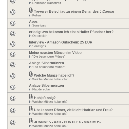
in
Römische Kaiserzeit
Treverer Beischlag zu einem Denar des J.Caesar
in
Kelten
Apps
in
Sonstiges
erledigt /wo bekomm ich einen Haller Pfundner her?
in
Österreich
Interview - Amazon Gutschein: 25 EUR
in
Sonstiges
Meine neusten Münzen im Video
in
"Die besondere Münze"
Anlage Silbermünzen
in
"Die besondere Münze"
Welche Münze habe ich?
in
Welche Münze habe ich?
Anlage Silbermünzen
in
Plauderecke
Hohlpfennig?
in
Welche Münze habe ich?
Ubekannter Römer, vielleicht Hadrian und Frau?
in
Welche Münze habe ich?
JOANNES • XXIII • PONTIFEX • MAXIMUS•
in
Welche Münze habe ich?