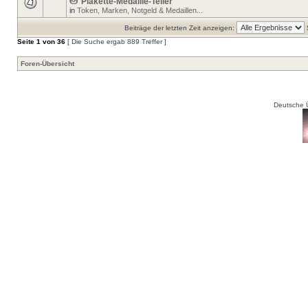
Plakette-Medaille-Teller
in
Token, Marken, Notgeld & Medaillen...
Beiträge der letzten Zeit anzeigen:
Seite
1
von
36
[ Die Suche ergab 889 Treffer ]
Foren-Übersicht
Deutsche 