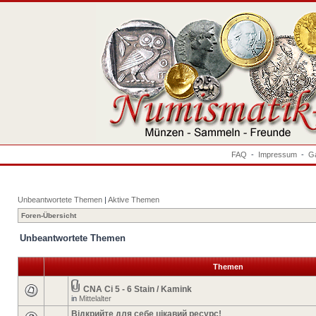
FAQ
-
Impressum
-
Ga
Unbeantwortete Themen
|
Aktive Themen
Foren-Übersicht
Unbeantwortete Themen
Themen
CNA Ci 5 - 6 Stain / Kamink
in
Mittelalter
Відкрийте для себе цікавий ресурс!