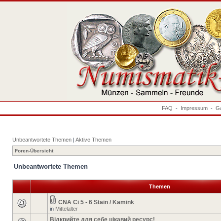
FAQ
-
Impressum
-
Ga
Unbeantwortete Themen
|
Aktive Themen
Foren-Übersicht
Unbeantwortete Themen
Themen
CNA Ci 5 - 6 Stain / Kamink
in
Mittelalter
Відкрийте для себе цікавий ресурс!