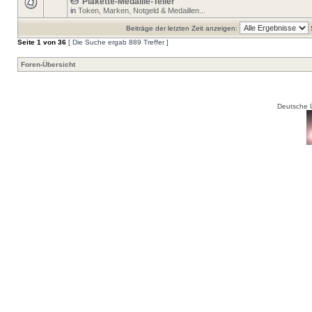
Plakette-Medaille-Teller
in
Token, Marken, Notgeld & Medaillen...
Beiträge der letzten Zeit anzeigen:
Seite
1
von
36
[ Die Suche ergab 889 Treffer ]
Foren-Übersicht
Deutsche 