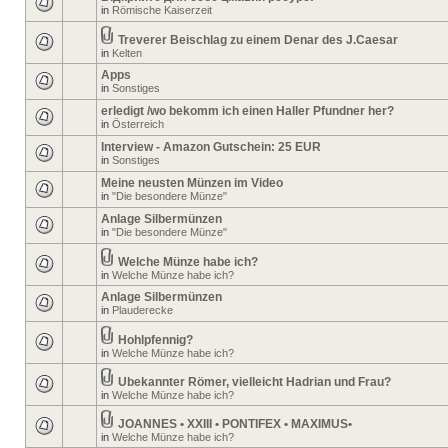
in
Römische Kaiserzeit
Treverer Beischlag zu einem Denar des J.Caesar
in
Kelten
Apps
in
Sonstiges
erledigt /wo bekomm ich einen Haller Pfundner her?
in
Österreich
Interview - Amazon Gutschein: 25 EUR
in
Sonstiges
Meine neusten Münzen im Video
in
"Die besondere Münze"
Anlage Silbermünzen
in
"Die besondere Münze"
Welche Münze habe ich?
in
Welche Münze habe ich?
Anlage Silbermünzen
in
Plauderecke
Hohlpfennig?
in
Welche Münze habe ich?
Ubekannter Römer, vielleicht Hadrian und Frau?
in
Welche Münze habe ich?
JOANNES • XXIII • PONTIFEX • MAXIMUS•
in
Welche Münze habe ich?