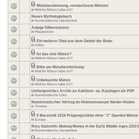
Münzbestimmung, verwachsene Münzen
in
Welche Münze habe ich?
Neues Mythologiebuch
in
Numismatische Literaturliste
Anlage Silbermünzen
in
Plauderecke
Ein weiterer Obol aus dem Gebiet der Boier
in
Kelten
Ist das eine Münze?
in
Welche Münze habe ich?
Bitte um Münzbestimmung
in
Welche Münze habe ich?
Unbekannte Münze
in
Welche Münze habe ich?
Umfangreiches Archiv an Auktions- ua. Katalogen als PDF
in
Numismatische Links
Numismatischer Vortrag im Heimatmuseum Nieder-Roden
in
Termine
8 Maravedi 1826 Prägungsstätte ohne "J" Spanien Münze
in
Europa
Rory Naismith: Making Money in the Early Middle Ages (2023
in
Numismatische Literaturliste