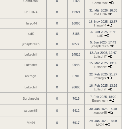
CamilUttex
0
1168
CamilUttex
31. Mär 2026, 16:35
PoTTINA
0
12321
PoTTINA
18. Nov 2025, 12:57
Harpo44
0
16063
Harpo44
26. Okt 2025, 21:11
zafi9
0
3186
zafi9
5. Jun 2025, 17:43
jenspfersich
0
18530
jenspfersich
12. Apr 2025, 12:47
Luftschiff
0
14815
Luftschiff
15. Mär 2025, 13:35
Luftschiff
0
9943
Luftschiff
22. Feb 2025, 21:27
rexregis
0
6701
rexregis
16. Feb 2025, 13:16
Luftschiff
0
26663
Luftschiff
7. Feb 2025, 18:20
Burgknecht
0
7016
Burgknecht
30. Jan 2025, 14:48
xsuper65
0
6412
xsuper65
29. Jan 2025, 18:08
MK94
0
6917
MK94