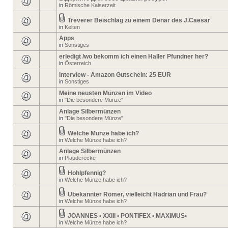
in
Römische Kaiserzeit
Treverer Beischlag zu einem Denar des J.Caesar
in
Kelten
Apps
in
Sonstiges
erledigt /wo bekomm ich einen Haller Pfundner her?
in
Österreich
Interview - Amazon Gutschein: 25 EUR
in
Sonstiges
Meine neusten Münzen im Video
in
"Die besondere Münze"
Anlage Silbermünzen
in
"Die besondere Münze"
Welche Münze habe ich?
in
Welche Münze habe ich?
Anlage Silbermünzen
in
Plauderecke
Hohlpfennig?
in
Welche Münze habe ich?
Ubekannter Römer, vielleicht Hadrian und Frau?
in
Welche Münze habe ich?
JOANNES • XXIII • PONTIFEX • MAXIMUS•
in
Welche Münze habe ich?