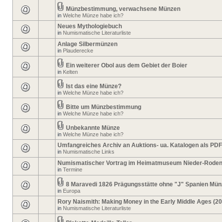
Münzbestimmung, verwachsene Münzen
in
Welche Münze habe ich?
Neues Mythologiebuch
in
Numismatische Literaturliste
Anlage Silbermünzen
in
Plauderecke
Ein weiterer Obol aus dem Gebiet der Boier
in
Kelten
Ist das eine Münze?
in
Welche Münze habe ich?
Bitte um Münzbestimmung
in
Welche Münze habe ich?
Unbekannte Münze
in
Welche Münze habe ich?
Umfangreiches Archiv an Auktions- ua. Katalogen als PDF
in
Numismatische Links
Numismatischer Vortrag im Heimatmuseum Nieder-Rode
in
Termine
8 Maravedi 1826 Prägungsstätte ohne "J" Spanien Mün
in
Europa
Rory Naismith: Making Money in the Early Middle Ages (2
in
Numismatische Literaturliste