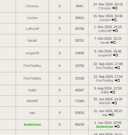
24. Nov 2024, 20:16
Chronos
0
8941
Chronos
15. Nov 2024, 15:46
Jochen
0
26622
Jochen
1. Nov 2024, 16:15
Luftschiff
0
26750
Luftschiff
7. Okt 2024, 10:23
harald
0
30761
harald
6. Okt 2024, 16:46
xsuper65
0
14939
xsuper65
22. Sep 2024, 17:08
FinnTheBoy
0
16756
FinnTheBoy
22. Sep 2024, 17:04
FinnTheBoy
0
15339
FinnTheBoy
6. Aug 2024, 12:59
KaBa
0
49347
KaBa
25. Jun 2024, 14:26
AKHNR
0
71065
AKHNR
11. Jun 2024, 05:22
wipi
0
53633
wipi
1. Jun 2024, 10:56
Andechser
0
56234
Andechser
18. Mai 2024, 16:21