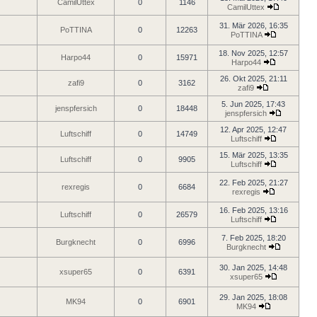
CamilUttex
0
1146
CamilUttex
31. Mär 2026, 16:35
PoTTINA
0
12263
PoTTINA
18. Nov 2025, 12:57
Harpo44
0
15971
Harpo44
26. Okt 2025, 21:11
zafi9
0
3162
zafi9
5. Jun 2025, 17:43
jenspfersich
0
18448
jenspfersich
12. Apr 2025, 12:47
Luftschiff
0
14749
Luftschiff
15. Mär 2025, 13:35
Luftschiff
0
9905
Luftschiff
22. Feb 2025, 21:27
rexregis
0
6684
rexregis
16. Feb 2025, 13:16
Luftschiff
0
26579
Luftschiff
7. Feb 2025, 18:20
Burgknecht
0
6996
Burgknecht
30. Jan 2025, 14:48
xsuper65
0
6391
xsuper65
29. Jan 2025, 18:08
MK94
0
6901
MK94