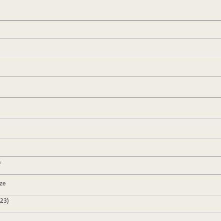
n
ze
023)