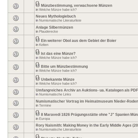
Münzbestimmung, verwachsene Münzen
in
Welche Münze habe ich?
Neues Mythologiebuch
in
Numismatische Literaturliste
Anlage Silbermünzen
in
Plauderecke
Ein weiterer Obol aus dem Gebiet der Boier
in
Kelten
Ist das eine Münze?
in
Welche Münze habe ich?
Bitte um Münzbestimmung
in
Welche Münze habe ich?
Unbekannte Münze
in
Welche Münze habe ich?
Umfangreiches Archiv an Auktions- ua. Katalogen als PDF
in
Numismatische Links
Numismatischer Vortrag im Heimatmuseum Nieder-Rode
in
Termine
8 Maravedi 1826 Prägungsstätte ohne "J" Spanien Mün
in
Europa
Rory Naismith: Making Money in the Early Middle Ages (2
in
Numismatische Literaturliste