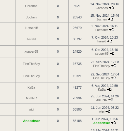
24. Nov 2024, 20:16
Chronos
0
8921
Chronos
15. Nov 2024, 15:46
Jochen
0
26543
Jochen
1. Nov 2024, 16:15
Luftschiff
0
26670
Luftschiff
7. Okt 2024, 10:23
harald
0
30737
harald
6. Okt 2024, 16:46
xsuper65
0
14920
xsuper65
22. Sep 2024, 17:08
FinnTheBoy
0
16735
FinnTheBoy
22. Sep 2024, 17:04
FinnTheBoy
0
15321
FinnTheBoy
6. Aug 2024, 12:59
KaBa
0
49277
KaBa
25. Jun 2024, 14:26
AKHNR
0
70994
AKHNR
11. Jun 2024, 05:22
wipi
0
53500
wipi
1. Jun 2024, 10:56
Andechser
0
56188
Andechser
18. Mai 2024, 16:21