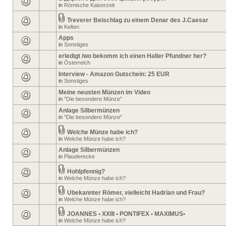
in
Römische Kaiserzeit
Treverer Beischlag zu einem Denar des J.Caesar
in
Kelten
Apps
in
Sonstiges
erledigt /wo bekomm ich einen Haller Pfundner her?
in
Österreich
Interview - Amazon Gutschein: 25 EUR
in
Sonstiges
Meine neusten Münzen im Video
in
"Die besondere Münze"
Anlage Silbermünzen
in
"Die besondere Münze"
Welche Münze habe ich?
in
Welche Münze habe ich?
Anlage Silbermünzen
in
Plauderecke
Hohlpfennig?
in
Welche Münze habe ich?
Ubekannter Römer, vielleicht Hadrian und Frau?
in
Welche Münze habe ich?
JOANNES • XXIII • PONTIFEX • MAXIMUS•
in
Welche Münze habe ich?