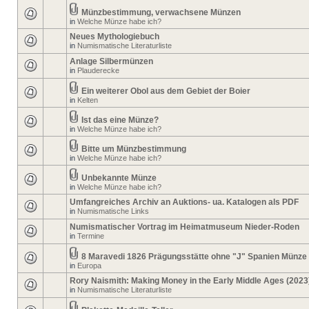
Münzbestimmung, verwachsene Münzen
in
Welche Münze habe ich?
Neues Mythologiebuch
in
Numismatische Literaturliste
Anlage Silbermünzen
in
Plauderecke
Ein weiterer Obol aus dem Gebiet der Boier
in
Kelten
Ist das eine Münze?
in
Welche Münze habe ich?
Bitte um Münzbestimmung
in
Welche Münze habe ich?
Unbekannte Münze
in
Welche Münze habe ich?
Umfangreiches Archiv an Auktions- ua. Katalogen als PDF
in
Numismatische Links
Numismatischer Vortrag im Heimatmuseum Nieder-Roden
in
Termine
8 Maravedi 1826 Prägungsstätte ohne "J" Spanien Münze
in
Europa
Rory Naismith: Making Money in the Early Middle Ages (2023
in
Numismatische Literaturliste