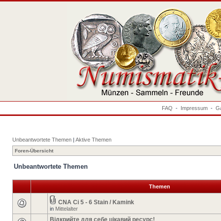
FAQ
-
Impressum
-
Ga
Unbeantwortete Themen
|
Aktive Themen
Foren-Übersicht
Unbeantwortete Themen
Themen
CNA Ci 5 - 6 Stain / Kamink
in
Mittelalter
Відкрийте для себе цікавий ресурс!