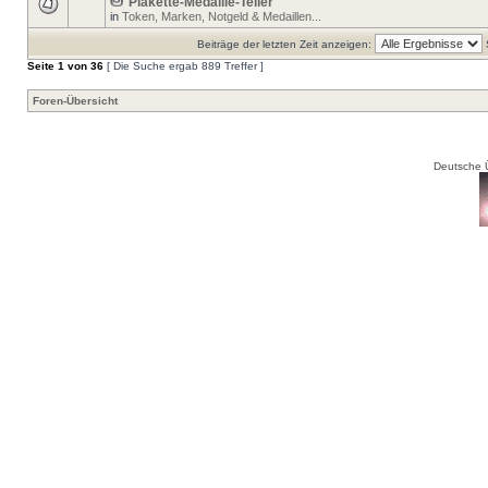
Plakette-Medaille-Teller
in
Token, Marken, Notgeld & Medaillen...
Beiträge der letzten Zeit anzeigen:
Seite
1
von
36
[ Die Suche ergab 889 Treffer ]
Foren-Übersicht
Deutsche 