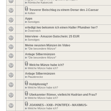
in
Römische Kaiserzeit
Treverer Beischlag zu einem Denar des J.Caesar
in
Kelten
Apps
in
Sonstiges
erledigt /wo bekomm ich einen Haller Pfundner her?
in
Österreich
Interview - Amazon Gutschein: 25 EUR
in
Sonstiges
Meine neusten Münzen im Video
in
"Die besondere Münze"
Anlage Silbermünzen
in
"Die besondere Münze"
Welche Münze habe ich?
in
Welche Münze habe ich?
Anlage Silbermünzen
in
Plauderecke
Hohlpfennig?
in
Welche Münze habe ich?
Ubekannter Römer, vielleicht Hadrian und Frau?
in
Welche Münze habe ich?
JOANNES • XXIII • PONTIFEX • MAXIMUS•
in
Welche Münze habe ich?