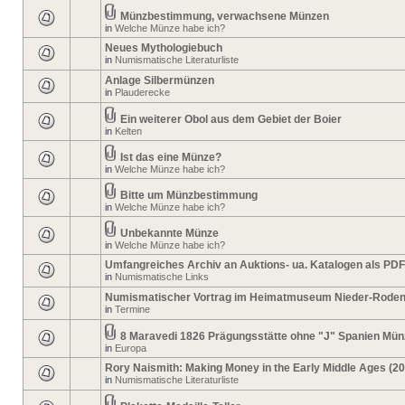
Münzbestimmung, verwachsene Münzen
in
Welche Münze habe ich?
Neues Mythologiebuch
in
Numismatische Literaturliste
Anlage Silbermünzen
in
Plauderecke
Ein weiterer Obol aus dem Gebiet der Boier
in
Kelten
Ist das eine Münze?
in
Welche Münze habe ich?
Bitte um Münzbestimmung
in
Welche Münze habe ich?
Unbekannte Münze
in
Welche Münze habe ich?
Umfangreiches Archiv an Auktions- ua. Katalogen als PDF
in
Numismatische Links
Numismatischer Vortrag im Heimatmuseum Nieder-Rode
in
Termine
8 Maravedi 1826 Prägungsstätte ohne "J" Spanien Mün
in
Europa
Rory Naismith: Making Money in the Early Middle Ages (2
in
Numismatische Literaturliste