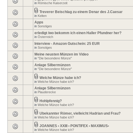
in
Römische Kaiserzeit
Treverer Beischlag zu einem Denar des J.Caesar
in
Kelten
Apps
in
Sonstiges
erledigt /wo bekomm ich einen Haller Pfundner her?
in
Österreich
Interview - Amazon Gutschein: 25 EUR
in
Sonstiges
Meine neusten Münzen im Video
in
"Die besondere Münze"
Anlage Silbermünzen
in
"Die besondere Münze"
Welche Münze habe ich?
in
Welche Münze habe ich?
Anlage Silbermünzen
in
Plauderecke
Hohlpfennig?
in
Welche Münze habe ich?
Ubekannter Römer, vielleicht Hadrian und Frau?
in
Welche Münze habe ich?
JOANNES • XXIII • PONTIFEX • MAXIMUS•
in
Welche Münze habe ich?