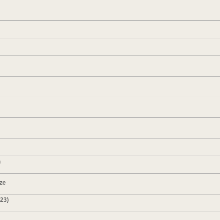
n
ze
023)