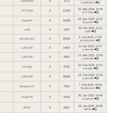
CamilUttex
0
1172
CamilUttex
31. Mär 2026, 16:35
PoTTINA
0
12340
PoTTINA
18. Nov 2025, 12:57
Harpo44
0
16083
Harpo44
26. Okt 2025, 21:11
zafi9
0
3187
zafi9
5. Jun 2025, 17:43
jenspfersich
0
18555
jenspfersich
12. Apr 2025, 12:47
Luftschiff
0
14837
Luftschiff
15. Mär 2025, 13:35
Luftschiff
0
9954
Luftschiff
22. Feb 2025, 21:27
rexregis
0
6705
rexregis
16. Feb 2025, 13:16
Luftschiff
0
26683
Luftschiff
7. Feb 2025, 18:20
Burgknecht
0
7020
Burgknecht
30. Jan 2025, 14:48
xsuper65
0
6418
xsuper65
29. Jan 2025, 18:08
MK94
0
6922
MK94