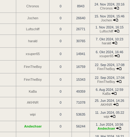
24. Nov 2024, 20:16
Chronos
0
8943
Chronos
15. Nov 2024, 15:46
Jochen
0
26640
Jochen
1. Nov 2024, 16:15
Luftschiff
0
26771
Luftschiff
7. Okt 2024, 10:23
harald
0
30765
harald
6. Okt 2024, 16:46
xsuper65
0
14941
xsuper65
22. Sep 2024, 17:08
FinnTheBoy
0
16759
FinnTheBoy
22. Sep 2024, 17:04
FinnTheBoy
0
15343
FinnTheBoy
6. Aug 2024, 12:59
KaBa
0
49359
KaBa
25. Jun 2024, 14:26
AKHNR
0
71078
AKHNR
11. Jun 2024, 05:22
wipi
0
53635
wipi
1. Jun 2024, 10:56
Andechser
0
56244
Andechser
18. Mai 2024, 16:21