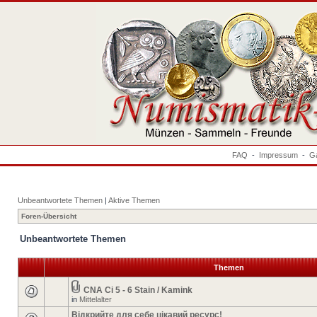
FAQ
-
Impressum
-
Ga
Unbeantwortete Themen
|
Aktive Themen
Foren-Übersicht
Unbeantwortete Themen
Themen
CNA Ci 5 - 6 Stain / Kamink
in
Mittelalter
Відкрийте для себе цікавий ресурс!