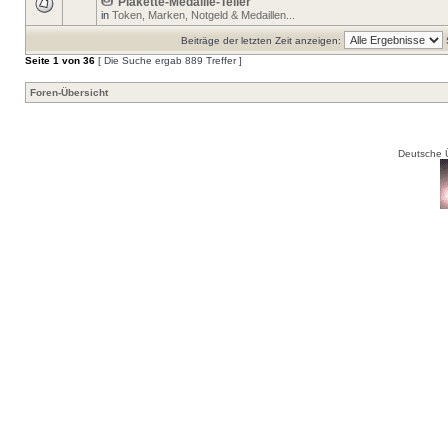
Plakette-Medaille-Teller
in
Token, Marken, Notgeld & Medaillen...
Beiträge der letzten Zeit anzeigen:
Seite
1
von
36
[ Die Suche ergab 889 Treffer ]
Foren-Übersicht
Deutsche 