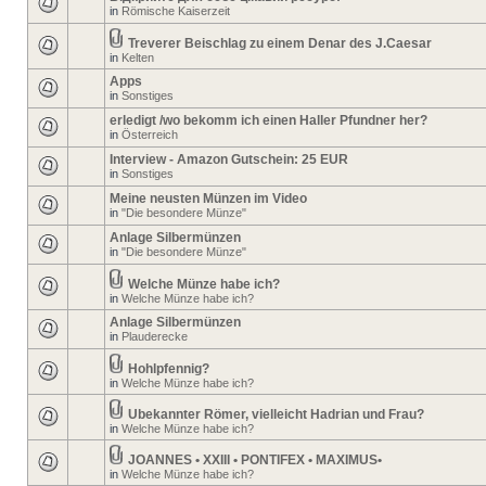
in
Römische Kaiserzeit
Treverer Beischlag zu einem Denar des J.Caesar
in
Kelten
Apps
in
Sonstiges
erledigt /wo bekomm ich einen Haller Pfundner her?
in
Österreich
Interview - Amazon Gutschein: 25 EUR
in
Sonstiges
Meine neusten Münzen im Video
in
"Die besondere Münze"
Anlage Silbermünzen
in
"Die besondere Münze"
Welche Münze habe ich?
in
Welche Münze habe ich?
Anlage Silbermünzen
in
Plauderecke
Hohlpfennig?
in
Welche Münze habe ich?
Ubekannter Römer, vielleicht Hadrian und Frau?
in
Welche Münze habe ich?
JOANNES • XXIII • PONTIFEX • MAXIMUS•
in
Welche Münze habe ich?