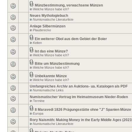
Münzbestimmung, verwachsene Münzen
in
Welche Münze habe ich?
Neues Mythologiebuch
in
Numismatische Literaturliste
Anlage Silbermünzen
in
Plauderecke
Ein weiterer Obol aus dem Gebiet der Boier
in
Kelten
Ist das eine Münze?
in
Welche Münze habe ich?
Bitte um Münzbestimmung
in
Welche Münze habe ich?
Unbekannte Münze
in
Welche Münze habe ich?
Umfangreiches Archiv an Auktions- ua. Katalogen als PDF
in
Numismatische Links
Numismatischer Vortrag im Heimatmuseum Nieder-Roden
in
Termine
8 Maravedi 1826 Prägungsstätte ohne "J" Spanien Münze
in
Europa
Rory Naismith: Making Money in the Early Middle Ages (2023
in
Numismatische Literaturliste