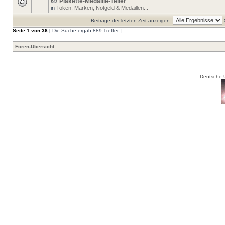
Plakette-Medaille-Teller
in
Token, Marken, Notgeld & Medaillen...
Beiträge der letzten Zeit anzeigen:
Seite
1
von
36
[ Die Suche ergab 889 Treffer ]
Foren-Übersicht
Deutsche 