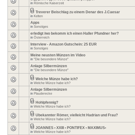
in
Römische Kaiserzeit
Treverer Beischlag zu einem Denar des J.Caesar
in
Kelten
Apps
in
Sonstiges
erledigt /wo bekomm ich einen Haller Pfundner her?
in
Österreich
Interview - Amazon Gutschein: 25 EUR
in
Sonstiges
Meine neusten Münzen im Video
in
"Die besondere Münze"
Anlage Silbermünzen
in
"Die besondere Münze"
Welche Münze habe ich?
in
Welche Münze habe ich?
Anlage Silbermünzen
in
Plauderecke
Hohlpfennig?
in
Welche Münze habe ich?
Ubekannter Römer, vielleicht Hadrian und Frau?
in
Welche Münze habe ich?
JOANNES • XXIII • PONTIFEX • MAXIMUS•
in
Welche Münze habe ich?