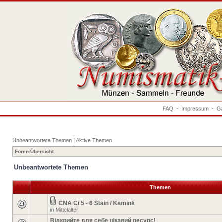
FAQ
-
Impressum
-
Ga
Unbeantwortete Themen
|
Aktive Themen
Foren-Übersicht
Unbeantwortete Themen
Themen
CNA Ci 5 - 6 Stain / Kamink
in
Mittelalter
Відкрийте для себе цікавий ресурс!