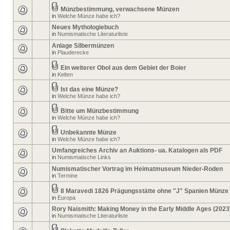
Münzbestimmung, verwachsene Münzen
in
Welche Münze habe ich?
Neues Mythologiebuch
in
Numismatische Literaturliste
Anlage Silbermünzen
in
Plauderecke
Ein weiterer Obol aus dem Gebiet der Boier
in
Kelten
Ist das eine Münze?
in
Welche Münze habe ich?
Bitte um Münzbestimmung
in
Welche Münze habe ich?
Unbekannte Münze
in
Welche Münze habe ich?
Umfangreiches Archiv an Auktions- ua. Katalogen als PDF
in
Numismatische Links
Numismatischer Vortrag im Heimatmuseum Nieder-Roden
in
Termine
8 Maravedi 1826 Prägungsstätte ohne "J" Spanien Münze
in
Europa
Rory Naismith: Making Money in the Early Middle Ages (2023
in
Numismatische Literaturliste