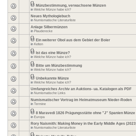
Münzbestimmung, verwachsene Münzen
in
Welche Münze habe ich?
Neues Mythologiebuch
in
Numismatische Literaturliste
Anlage Silbermünzen
in
Plauderecke
Ein weiterer Obol aus dem Gebiet der Boier
in
Kelten
Ist das eine Münze?
in
Welche Münze habe ich?
Bitte um Münzbestimmung
in
Welche Münze habe ich?
Unbekannte Münze
in
Welche Münze habe ich?
Umfangreiches Archiv an Auktions- ua. Katalogen als PDF
in
Numismatische Links
Numismatischer Vortrag im Heimatmuseum Nieder-Roden
in
Termine
8 Maravedi 1826 Prägungsstätte ohne "J" Spanien Münze
in
Europa
Rory Naismith: Making Money in the Early Middle Ages (2023
in
Numismatische Literaturliste