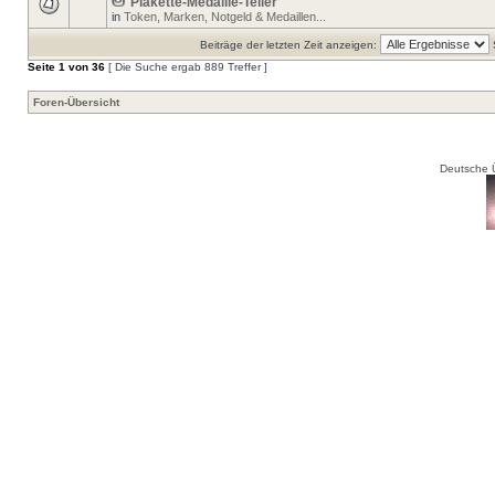
Plakette-Medaille-Teller
in
Token, Marken, Notgeld & Medaillen...
Beiträge der letzten Zeit anzeigen:
Seite
1
von
36
[ Die Suche ergab 889 Treffer ]
Foren-Übersicht
Deutsche 