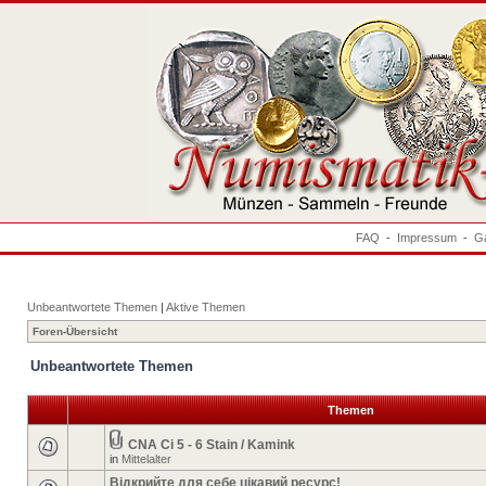
FAQ
-
Impressum
-
Ga
Unbeantwortete Themen
|
Aktive Themen
Foren-Übersicht
Unbeantwortete Themen
Themen
CNA Ci 5 - 6 Stain / Kamink
in
Mittelalter
Відкрийте для себе цікавий ресурс!