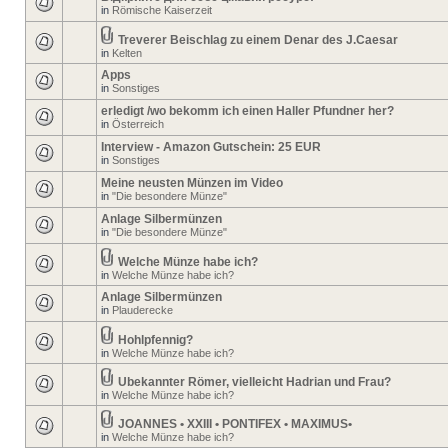
in
Römische Kaiserzeit
Treverer Beischlag zu einem Denar des J.Caesar
in
Kelten
Apps
in
Sonstiges
erledigt /wo bekomm ich einen Haller Pfundner her?
in
Österreich
Interview - Amazon Gutschein: 25 EUR
in
Sonstiges
Meine neusten Münzen im Video
in
"Die besondere Münze"
Anlage Silbermünzen
in
"Die besondere Münze"
Welche Münze habe ich?
in
Welche Münze habe ich?
Anlage Silbermünzen
in
Plauderecke
Hohlpfennig?
in
Welche Münze habe ich?
Ubekannter Römer, vielleicht Hadrian und Frau?
in
Welche Münze habe ich?
JOANNES • XXIII • PONTIFEX • MAXIMUS•
in
Welche Münze habe ich?