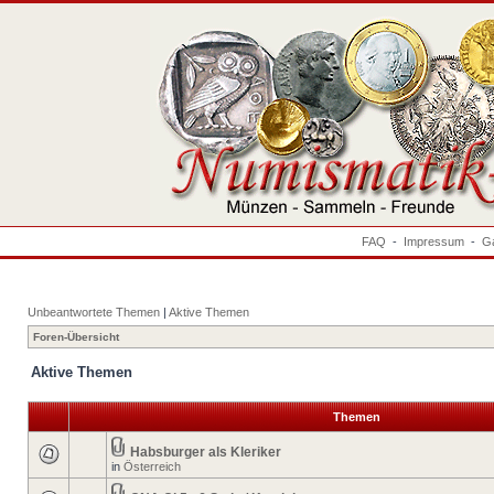
FAQ
-
Impressum
-
Ga
Unbeantwortete Themen
|
Aktive Themen
Foren-Übersicht
Aktive Themen
Themen
Habsburger als Kleriker
in
Österreich