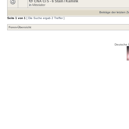
CNA Ci 5 - 6 Stain / Kamink
in
Mittelalter
Beiträge der letzten Z
Seite
1
von
1
[ Die Suche ergab 2 Treffer ]
Foren-Übersicht
Deutsche 