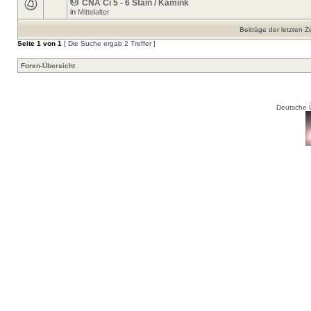
CNA Ci 5 - 6 Stain / Kamink
in
Mittelalter
Beiträge der letzten Z
Seite
1
von
1
[ Die Suche ergab 2 Treffer ]
Foren-Übersicht
Deutsche 