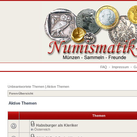
FAQ
-
Impressum
-
Ga
Unbeantwortete Themen
|
Aktive Themen
Foren-Übersicht
Aktive Themen
Themen
Habsburger als Kleriker
in
Österreich