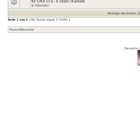
CNA Ci 5 - 6 Stain / Kamink
in
Mittelalter
Beiträge der letzten Z
Seite
1
von
1
[ Die Suche ergab 2 Treffer ]
Foren-Übersicht
Deutsche 