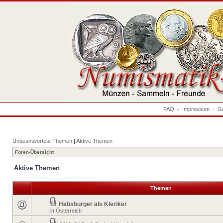
FAQ
-
Impressum
-
Ga
Unbeantwortete Themen
|
Aktive Themen
Foren-Übersicht
Aktive Themen
Themen
Habsburger als Kleriker
in
Österreich