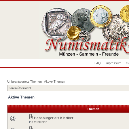
FAQ
-
Impressum
-
Ga
Unbeantwortete Themen
|
Aktive Themen
Foren-Übersicht
Aktive Themen
Themen
Habsburger als Kleriker
in
Österreich