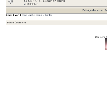
CNA Ci 5 - 6 Stain / Kamink
in
Mittelalter
Beiträge der letzten Z
Seite
1
von
1
[ Die Suche ergab 2 Treffer ]
Foren-Übersicht
Deutsche 