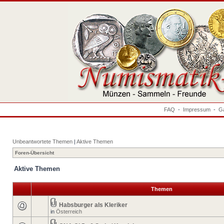
FAQ
-
Impressum
-
Ga
Unbeantwortete Themen
|
Aktive Themen
Foren-Übersicht
Aktive Themen
Themen
Habsburger als Kleriker
in
Österreich