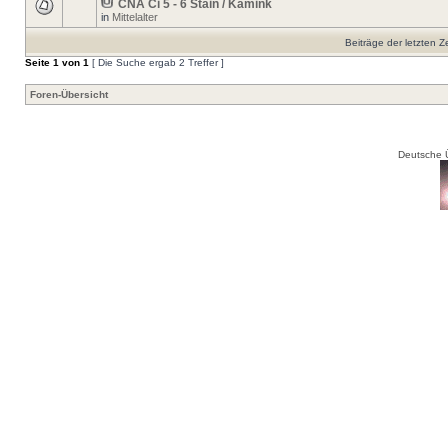
CNA Ci 5 - 6 Stain / Kamink
in
Mittelalter
Beiträge der letzten Z
Seite
1
von
1
[ Die Suche ergab 2 Treffer ]
Foren-Übersicht
Deutsche 