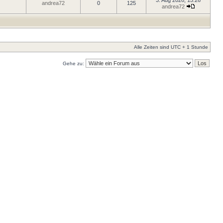
3. Aug 2026, 15:26
andrea72
0
125
andrea72
Alle Zeiten sind UTC + 1 Stunde
Gehe zu: