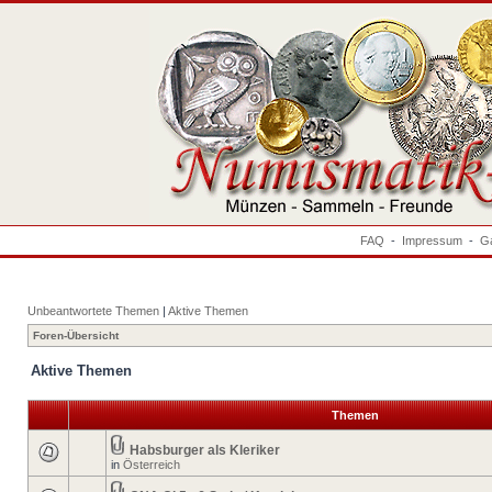
FAQ
-
Impressum
-
Ga
Unbeantwortete Themen
|
Aktive Themen
Foren-Übersicht
Aktive Themen
Themen
Habsburger als Kleriker
in
Österreich