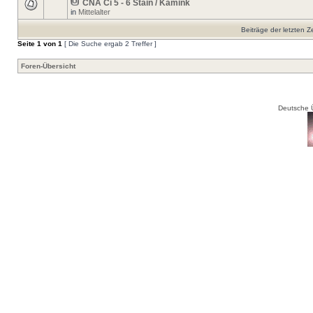
CNA Ci 5 - 6 Stain / Kamink
in
Mittelalter
Beiträge der letzten Z
Seite
1
von
1
[ Die Suche ergab 2 Treffer ]
Foren-Übersicht
Deutsche 