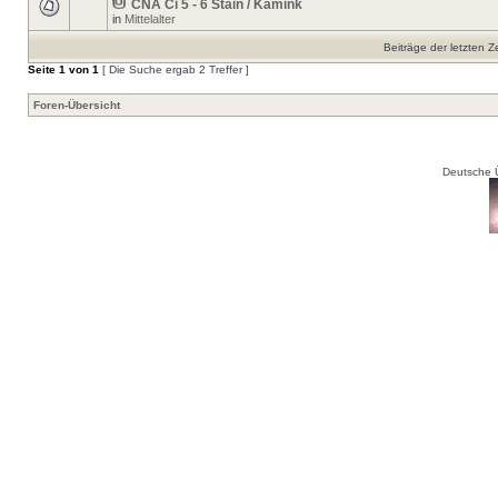
CNA Ci 5 - 6 Stain / Kamink
in
Mittelalter
Beiträge der letzten Z
Seite
1
von
1
[ Die Suche ergab 2 Treffer ]
Foren-Übersicht
Deutsche 