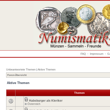
FAQ
-
Impressum
-
Ga
Unbeantwortete Themen
|
Aktive Themen
Foren-Übersicht
Aktive Themen
Themen
Habsburger als Kleriker
in
Österreich