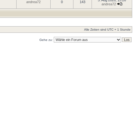
3. Aug 2026, 15:26
andrea72
0
143
andrea72
Alle Zeiten sind UTC + 1 Stunde
Gehe zu: