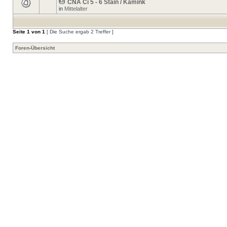
CNA Ci 5 - 6 Stain / Kamink
in
Mittelalter
Seite
1
von
1
[ Die Suche ergab 2 Treffer ]
Foren-Übersicht