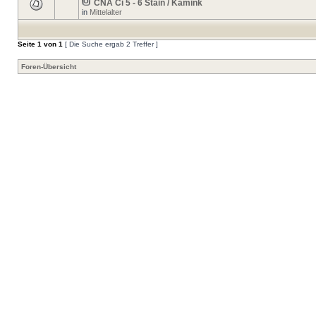
CNA Ci 5 - 6 Stain / Kamink
in
Mittelalter
Seite
1
von
1
[ Die Suche ergab 2 Treffer ]
Foren-Übersicht