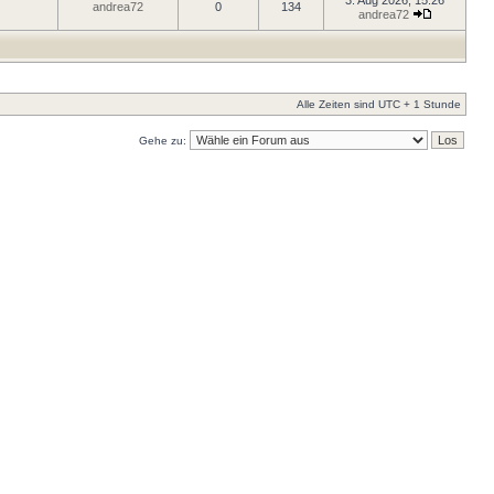
3. Aug 2026, 15:26
andrea72
0
134
andrea72
Alle Zeiten sind UTC + 1 Stunde
Gehe zu: