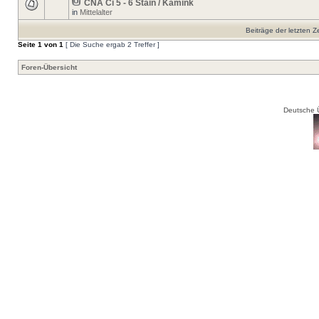
CNA Ci 5 - 6 Stain / Kamink
in
Mittelalter
Beiträge der letzten Z
Seite
1
von
1
[ Die Suche ergab 2 Treffer ]
Foren-Übersicht
Deutsche 