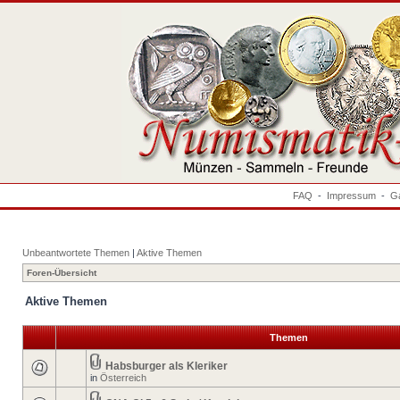
FAQ
-
Impressum
-
Ga
Unbeantwortete Themen
|
Aktive Themen
Foren-Übersicht
Aktive Themen
Themen
Habsburger als Kleriker
in
Österreich