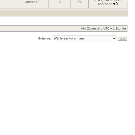
3. Aug 2026, 15:26
andrea72
0
160
andrea72
Alle Zeiten sind UTC + 1 Stunde
Gehe zu: