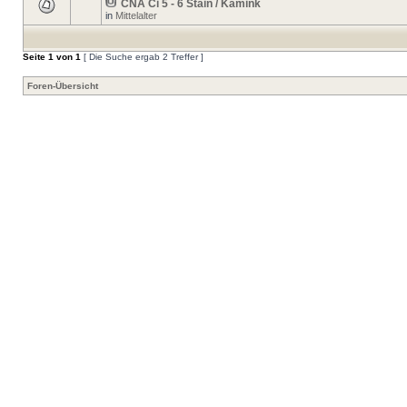
CNA Ci 5 - 6 Stain / Kamink
in
Mittelalter
Seite
1
von
1
[ Die Suche ergab 2 Treffer ]
Foren-Übersicht