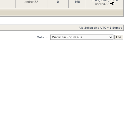
3. Aug 2026, 15:26
andrea72
0
168
andrea72
Alle Zeiten sind UTC + 1 Stunde
Gehe zu: