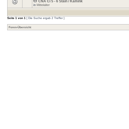
CNA Ci 5 - 6 Stain / Kamink
in
Mittelalter
Seite
1
von
1
[ Die Suche ergab 2 Treffer ]
Foren-Übersicht