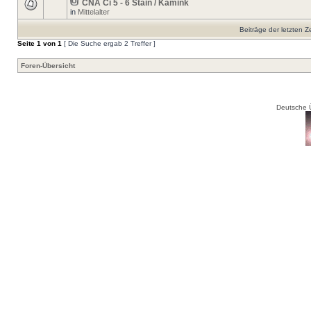
CNA Ci 5 - 6 Stain / Kamink
in
Mittelalter
Beiträge der letzten Z
Seite
1
von
1
[ Die Suche ergab 2 Treffer ]
Foren-Übersicht
Deutsche 