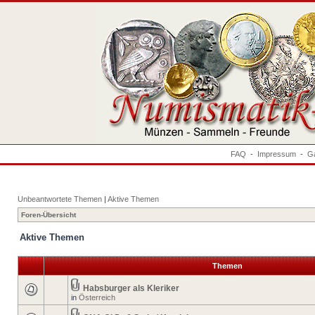
FAQ
-
Impressum
-
Ga
Unbeantwortete Themen
|
Aktive Themen
Foren-Übersicht
Aktive Themen
Themen
Habsburger als Kleriker
in
Österreich