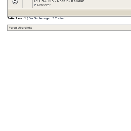
CNA Ci 5 - 6 Stain / Kamink
in
Mittelalter
Seite
1
von
1
[ Die Suche ergab 2 Treffer ]
Foren-Übersicht