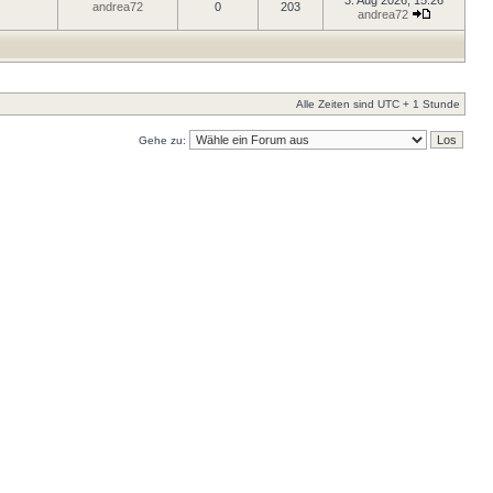
3. Aug 2026, 15:26
andrea72
0
203
andrea72
Alle Zeiten sind UTC + 1 Stunde
Gehe zu: