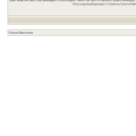
Bitte beachte auch die jeweiligen Forenregeln, wenn du dich in diesem Board bewegst.
Nutzungsbedingungen
|
Datenschutzrichtli
Foren-Übersicht