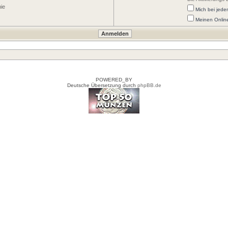
nie
Mich bei jed
Meinen Onlin
POWERED_BY
Deutsche Übersetzung durch
phpBB.de