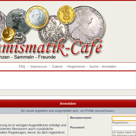
FAQ
-
Impressum
-
Galerie
-
Registrieren
-
Suche
-
Anmelden
Anmelden
Du musst registriert und angemeldet sein, um Profile anzuschauen.
Benutzername:
Registrieren
rung ist in wenigen Augenblicken erledigt und
Passwort:
istrierten Benutzern auch zusätzliche
ten Regelungen, bevor du dich registrierst.
Ich habe mein P
Die Aktivierungs